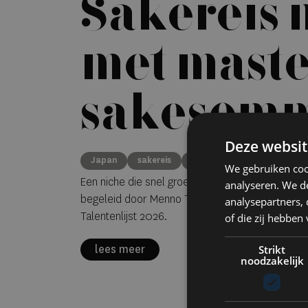
Sakereis 
met mast
sakesomm
Deze websit
Tol
Japan
sakereis
sakesommelier
culinair
We gebruiken coo
Een niche die snel groeit: culinaire reizen met 
analyseren. We de
begeleid door Menno Tol, één van de twee mas
analysepartners,
Talentenlijst 2026.
of die zij hebbe
lees meer
Strikt
noodzakelijk