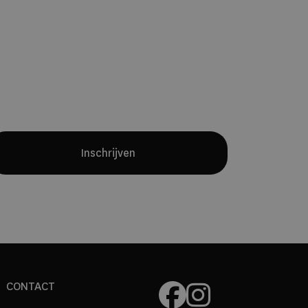
Yves Mattagne.
Samen met chef
Charles Broutard introduceert hij twee
verschillende restaurantconcepten:
een intieme fine-diningervaring met
een maandelijks wisselend menu en
een all-day restaurant waarin
internationale invloeden en Belgische
producten samenkomen.
Inschrijven
CONTACT