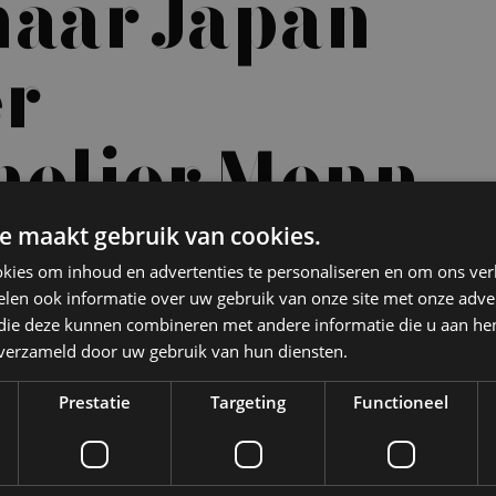
naar Japan
er
elier Menno
e maakt gebruik van cookies.
e reizen
kies om inhoud en advertenties te personaliseren en om ons ver
inhoud. Travel Legends lanceert een exclusieve sakereis door Japan
len ook informatie over uw gebruik van onze site met onze adver
ter sakesommeliers in Nederland en genomineerd voor de FD
 die deze kunnen combineren met andere informatie die u aan hen
n verzameld door uw gebruik van hun diensten.
Prestatie
Targeting
Functioneel