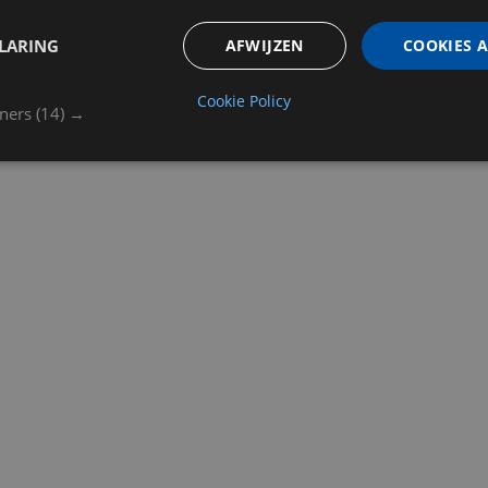
LARING
AFWIJZEN
COOKIES 
Cookie Policy
tners
(14) →