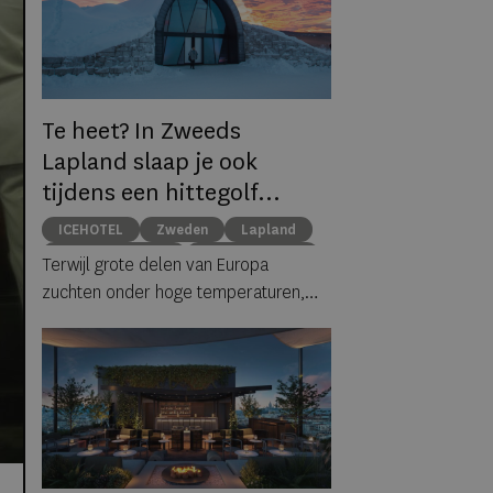
Te heet? In Zweeds
Lapland slaap je ook
tijdens een hittegolf
gewoon tussen ijs en
ICEHOTEL
Zweden
Lapland
sneeuw
middernachtzon
summer travel
Terwijl grote delen van Europa
Arctische reizen
zuchten onder hoge temperaturen,
biedt ICEHOTEL in het Zweedse
Jukkasjärvi een verrassend
alternatief. Dankzij
ICEHOTEL 365
blijft
het iconische ijshotel het hele jaar
geopend, waardoor gasten zelfs
midden in de zomer kunnen
overnachten in met de hand uit ijs