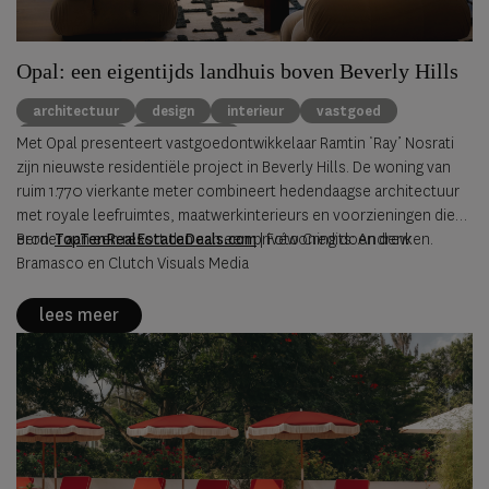
Opal: een eigentijds landhuis boven Beverly Hills
architectuur
design
interieur
vastgoed
Beverly Hills
Ray Nosrati
Met Opal presenteert vastgoedontwikkelaar Ramtin ‘Ray’ Nosrati
zijn nieuwste residentiële project in Beverly Hills. De woning van
ruim 1.770 vierkante meter combineert hedendaagse architectuur
met royale leefruimtes, maatwerkinterieurs en voorzieningen die
eerder aan een resort dan aan een privéwoning doen denken.
Bron:
TopTenRealEstateDeals.com
|
Foto Credits: Andrew
Bramasco en Clutch Visuals Media
lees meer