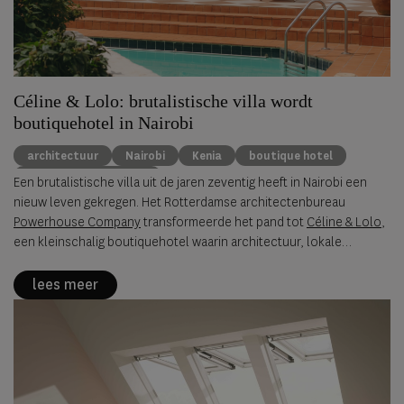
Céline & Lolo: brutalistische villa wordt
boutiquehotel in Nairobi
architectuur
Nairobi
Kenia
boutique hotel
Powerhouse Company
Een brutalistische villa uit de jaren zeventig heeft in Nairobi een
nieuw leven gekregen. Het Rotterdamse architectenbureau
Powerhouse Company
transformeerde het pand tot
Céline & Lolo
,
een kleinschalig boutiquehotel waarin architectuur, lokale
invloeden en een ontspannen hotelsfeer samenkomen.
lees meer