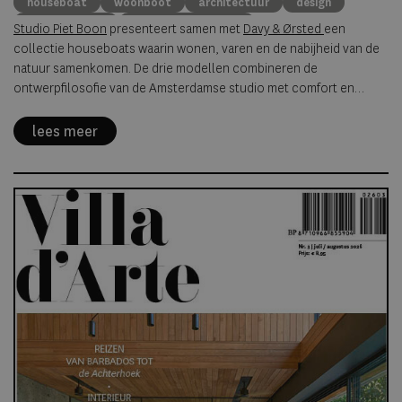
houseboat
woonboot
architectuur
design
Davy & Ørsted
wonen op het water
Studio Piet Boon
presenteert samen met
Davy & Ørsted
een
collectie houseboats waarin wonen, varen en de nabijheid van de
natuur samenkomen. De drie modellen combineren de
ontwerpfilosofie van de Amsterdamse studio met comfort en
voorzieningen voor een verblijf op het water.
lees meer