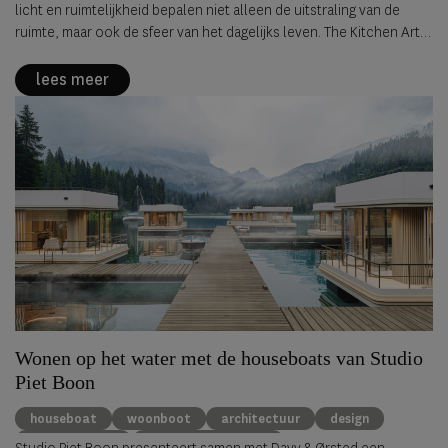
licht en ruimtelijkheid bepalen niet alleen de uitstraling van de
ruimte, maar ook de sfeer van het dagelijks leven. The Kitchen Art
Studios laat zien hoe de leefkeuken steeds nadrukkelijker het
architectonische hart van de woning vormt.
lees meer
Wonen op het water met de houseboats van Studio
Piet Boon
houseboat
woonboot
architectuur
design
Davy & Ørsted
wonen op het water