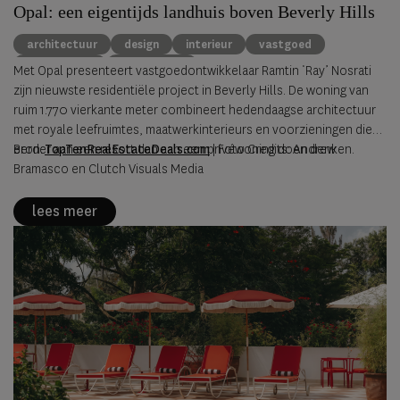
Opal: een eigentijds landhuis boven Beverly Hills
architectuur
design
interieur
vastgoed
Beverly Hills
Ray Nosrati
Met Opal presenteert vastgoedontwikkelaar Ramtin ‘Ray’ Nosrati
zijn nieuwste residentiële project in Beverly Hills. De woning van
ruim 1.770 vierkante meter combineert hedendaagse architectuur
met royale leefruimtes, maatwerkinterieurs en voorzieningen die
eerder aan een resort dan aan een privéwoning doen denken.
Bron:
TopTenRealEstateDeals.com
|
Foto Credits: Andrew
Bramasco en Clutch Visuals Media
lees meer