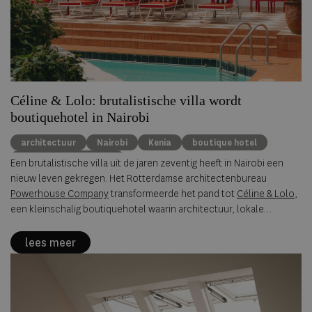
Céline & Lolo: brutalistische villa wordt
boutiquehotel in Nairobi
architectuur
Nairobi
Kenia
boutique hotel
Powerhouse Company
Een brutalistische villa uit de jaren zeventig heeft in Nairobi een
nieuw leven gekregen. Het Rotterdamse architectenbureau
Powerhouse Company
transformeerde het pand tot
Céline & Lolo
,
een kleinschalig boutiquehotel waarin architectuur, lokale
invloeden en een ontspannen hotelsfeer samenkomen.
lees meer