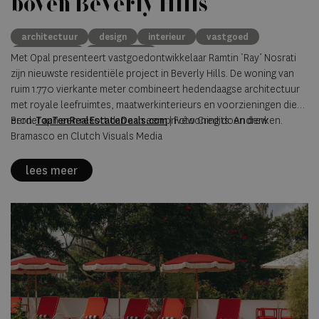
boven Beverly Hills
architectuur
design
interieur
vastgoed
Beverly Hills
Ray Nosrati
Met Opal presenteert vastgoedontwikkelaar Ramtin ‘Ray’ Nosrati
zijn nieuwste residentiële project in Beverly Hills. De woning van
ruim 1.770 vierkante meter combineert hedendaagse architectuur
met royale leefruimtes, maatwerkinterieurs en voorzieningen die
eerder aan een resort dan aan een privéwoning doen denken.
Bron:
TopTenRealEstateDeals.com
|
Foto Credits: Andrew
Bramasco en Clutch Visuals Media
lees meer