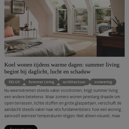
Koel wonen tijdens warme dagen: summer living
begint bij daglicht, lucht en schaduw
VELUX
Summer Living
architectuur
zonwering
binnenklimaat
natuurlijke ventillatie
Nu weerextremen steeds vaker voorkomen, krijgt summer living
een andere betekenis. Waar zomers wonen jarenlang draaide om
open terrassen, lichte stoffen en grote glaspartijen, verschuift de
aandacht steeds vaker naar iets fundamentelers: hoe een woning
aanvoelt wanneer temperaturen stijgen. Niet alleen visueel, maar
fysiek. Koelere ruimtes. Zachter licht. Lucht die vrij circuleert.
Stilte, zelfs tijdens warme nachten.