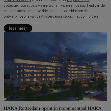
Studio Piet Boon
presenteert samen met
Davy & Ørsted
een
collectie houseboats waarin wonen, varen en de nabijheid van de
natuur samenkomen. De drie modellen combineren de
ontwerpfilosofie van de Amsterdamse studio met comfort en
voorzieningen voor een verblijf op het water.
lees meer
HAKA Rotterdam opent in monumentaal HAKA