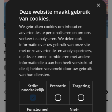
zo
×
he
Deze website maakt gebruik
va
van cookies.
ze
to
We gebruiken cookies om inhoud en
ec
advertenties te personaliseren en om ons
verkeer te analyseren. We delen ook
Te heet? In Zweeds Lapland slaap je ook
informatie over uw gebruik van onze site
met onze advertentie- en analysepartners,
tijdens een hittegolf gewoon tussen ijs en
die deze kunnen combineren met andere
sneeuw
informatie die u aan hen heeft verstrekt of
ICEHOTEL
Zweden
Lapland
middernachtzon
die zij hebben verzameld door uw gebruik
summer travel
Arctische reizen
van hun diensten.
Terwijl grote delen van Europa zuchten onder hoge temperaturen,
biedt ICEHOTEL in het Zweedse Jukkasjärvi een verrassend
Strikt
Prestatie
Targeting
alternatief. Dankzij
ICEHOTEL 365
blijft het iconische ijshotel het
noodzakelijk
hele jaar geopend, waardoor gasten zelfs midden in de zomer
kunnen overnachten in met de hand uit ijs vervaardigde Art Suites.
Functioneel
Niet-