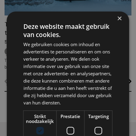
ec
×
Te heet? In Zweeds Lapland slaap je ook
Deze website maakt gebruik
tijdens een hittegolf gewoon tussen ijs en
van cookies.
sneeuw
We gebruiken cookies om inhoud en
advertenties te personaliseren en om ons
ICEHOTEL
Zweden
Lapland
middernachtzon
summer travel
Arctische reizen
verkeer te analyseren. We delen ook
Terwijl grote delen van Europa zuchten onder hoge temperaturen,
informatie over uw gebruik van onze site
biedt ICEHOTEL in het Zweedse Jukkasjärvi een verrassend
met onze advertentie- en analysepartners,
alternatief. Dankzij
ICEHOTEL 365
blijft het iconische ijshotel het
hele jaar geopend, waardoor gasten zelfs midden in de zomer
die deze kunnen combineren met andere
kunnen overnachten in met de hand uit ijs vervaardigde Art Suites.
informatie die u aan hen heeft verstrekt of
die zij hebben verzameld door uw gebruik
van hun diensten.
Strikt
Prestatie
Targeting
noodzakelijk