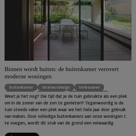
Binnen wordt buiten: de buitenkamer verovert
moderne woningen
buitenkamer
interieurdesign
Verbouwen
woontrends
buitenleven
luxe buitenruimte
Weet je het nog? Die tijd dat je de tuin gebruikte als een plek
om in de zomer van de zon te genieten? Tegenwoordig is de
tuin steeds vaker een plek waar we het hele jaar door gebruik
van maken. Door volledige buitenkamers aan onze woningen toe
te voegen, wordt dit stuk van de grond een volwaardig
onderdeel van de woning.