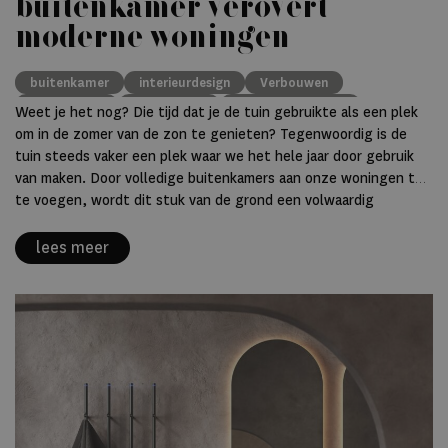
buitenkamer verovert
moderne woningen
buitenkamer
interieurdesign
Verbouwen
woontrends
buitenleven
luxe buitenruimte
Weet je het nog? Die tijd dat je de tuin gebruikte als een plek
om in de zomer van de zon te genieten? Tegenwoordig is de
tuin steeds vaker een plek waar we het hele jaar door gebruik
van maken. Door volledige buitenkamers aan onze woningen toe
te voegen, wordt dit stuk van de grond een volwaardig
onderdeel van de woning.
lees meer