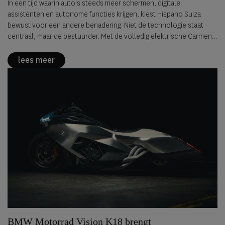
In een tijd waarin auto's steeds meer schermen, digitale
assistenten en autonome functies krijgen, kiest Hispano Suiza
bewust voor een andere benadering. Niet de technologie staat
centraal, maar de bestuurder. Met de volledig elektrische Carmen
Sagrera introduceert het Spaanse luxemerk een filosofie die het
omschrijft als
Invisible Technology
: geavanceerde techniek die
lees meer
vrijwel onmerkbaar op de achtergrond werkt om de rijbeleving juist
intenser te maken.
BMW Motorrad Vision K18 brengt