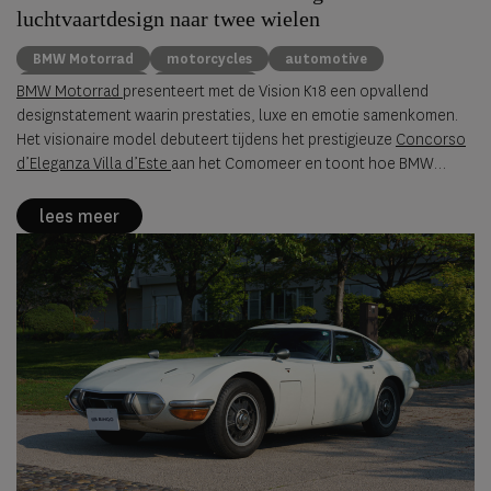
luchtvaartdesign naar twee wielen
BMW Motorrad
motorcycles
automotive
concept design
Villa d’Este
BMW Motorrad
presenteert met de Vision K18 een opvallend
designstatement waarin prestaties, luxe en emotie samenkomen.
Het visionaire model debuteert tijdens het prestigieuze
Concorso
d’Eleganza Villa d’Este
aan het Comomeer en toont hoe BMW
Motorrad de toekomst van langeafstandsprestaties ziet.
lees meer