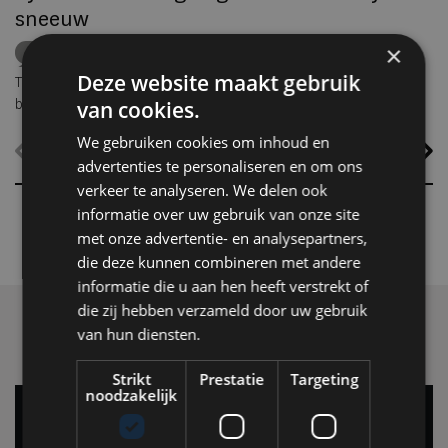
sneeuw
×
ICEHOTEL
Zweden
Lapland
middernachtzon
summer travel
Arctische reizen
Deze website maakt gebruik
Terwijl grote delen van Europa zuchten onder hoge temperaturen,
biedt ICEHOTEL in het Zweedse Jukkasjärvi een verrassend
van cookies.
alternatief. Dankzij
ICEHOTEL 365
blijft het iconische ijshotel het
We gebruiken cookies om inhoud en
hele jaar geopend, waardoor gasten zelfs midden in de zomer
advertenties te personaliseren en om ons
kunnen overnachten in met de hand uit ijs vervaardigde Art Suites.
verkeer te analyseren. We delen ook
informatie over uw gebruik van onze site
met onze advertentie- en analysepartners,
die deze kunnen combineren met andere
informatie die u aan hen heeft verstrekt of
die zij hebben verzameld door uw gebruik
van hun diensten.
Strikt
Prestatie
Targeting
noodzakelijk