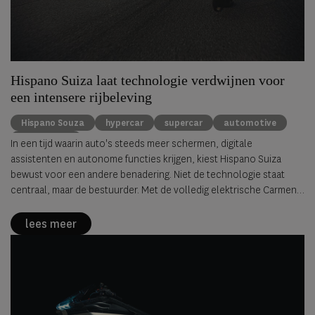
Hispano Suiza laat technologie verdwijnen voor
een intensere rijbeleving
Hispano Souza
hypercar
supercar
automotive
Luxury cars
In een tijd waarin auto's steeds meer schermen, digitale
assistenten en autonome functies krijgen, kiest Hispano Suiza
bewust voor een andere benadering. Niet de technologie staat
centraal, maar de bestuurder. Met de volledig elektrische Carmen
Sagrera introduceert het Spaanse luxemerk een filosofie die het
omschrijft als
Invisible Technology
: geavanceerde techniek die
lees meer
vrijwel onmerkbaar op de achtergrond werkt om de rijbeleving juist
intenser te maken.