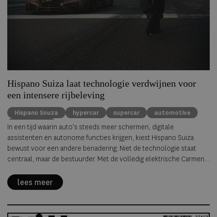
Hispano Suiza laat technologie verdwijnen voor
een intensere rijbeleving
Hispano Souza
hypercar
supercar
automotive
Luxury cars
In een tijd waarin auto's steeds meer schermen, digitale
assistenten en autonome functies krijgen, kiest Hispano Suiza
bewust voor een andere benadering. Niet de technologie staat
centraal, maar de bestuurder. Met de volledig elektrische Carmen
Sagrera introduceert het Spaanse luxemerk een filosofie die het
omschrijft als
Invisible Technology
: geavanceerde techniek die
lees meer
vrijwel onmerkbaar op de achtergrond werkt om de rijbeleving juist
intenser te maken.