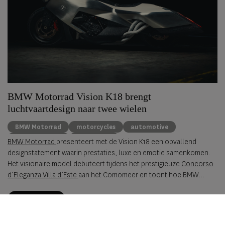
BMW Motorrad Vision K18 brengt
luchtvaartdesign naar twee wielen
BMW Motorrad
motorcycles
automotive
concept design
Villa d’Este
BMW Motorrad
presenteert met de Vision K18 een opvallend
designstatement waarin prestaties, luxe en emotie samenkomen.
Het visionaire model debuteert tijdens het prestigieuze
Concorso
d’Eleganza Villa d’Este
aan het Comomeer en toont hoe BMW
Motorrad de toekomst van langeafstandsprestaties ziet.
lees meer