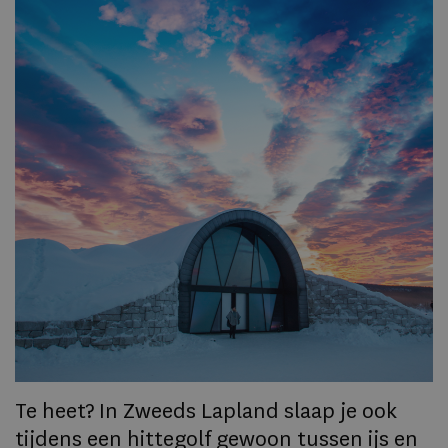
F
v
n
Op
om
zo
he
va
ze
to
ec
Te heet? In Zweeds Lapland slaap je ook
tijdens een hittegolf gewoon tussen ijs en