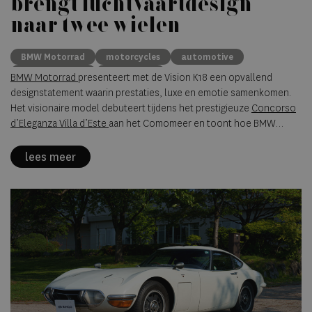
brengt luchtvaartdesign
naar twee wielen
BMW Motorrad
motorcycles
automotive
concept design
Villa d’Este
BMW Motorrad
presenteert met de Vision K18 een opvallend
designstatement waarin prestaties, luxe en emotie samenkomen.
Het visionaire model debuteert tijdens het prestigieuze
Concorso
d’Eleganza Villa d’Este
aan het Comomeer en toont hoe BMW
Motorrad de toekomst van langeafstandsprestaties ziet.
lees meer