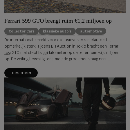
Ferrari 599 GTO brengt ruim €1,2 miljoen op
Collector Cars
klassieke auto's
automotive
Ferrari
Porsche
Alfa Romeo
BH Auction
De internationale markt voor exclusieve verzamelauto's blijft
opmerkelijk sterk. Tijdens
BH Auction
in Tokio bracht een Ferrari
599 GTO met slechts 331 kilometer op de teller ruim €1,2 miljoen
op. De veiling bevestigt daarmee de groeiende vraag naar
zeldzame, originele sportwagens uit de jaren negentig en
tweeduizend.
lees meer