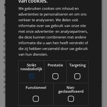
van cookies.
Moderne klassiekers
We gebruiken cookies om inhoud en
advertenties te personaliseren en om ons
winnen terrein
verkeer te analyseren. We delen ook
informatie over uw gebruik van onze site
De resultaten in Tokio sluiten aan bij een bredere internationale
trend. Waar klassieke Ferrari's uit de jaren vijftig en zestig jarenlang
met onze advertentie- en analysepartners,
de veilingmarkt domineerden, verschuift de belangstelling steeds
die deze kunnen combineren met andere
vaker naar sportwagens uit de jaren negentig en tweeduizend.
informatie die u aan hen heeft verstrekt of
Modellen met atmosferische motoren, handgeschakelde
die zij hebben verzameld door uw gebruik
transmissies, een lage kilometerstand en een volledig
van hun diensten.
gedocumenteerde historie worden steeds schaarser en daardoor
aantrekkelijker voor verzamelaars.
Strikt
Prestatie
Targeting
noodzakelijk
De veiling bevestigt dat originaliteit, beperkte productieaantallen
en een onberispelijke staat de belangrijkste factoren blijven voor
waardevastheid. Voor liefhebbers én verzamelaars lijken juist deze
moderne klassiekers de komende jaren hun sterke positie op de
Functioneel
Niet-
geclassificeerd
internationale markt verder te verstevigen.