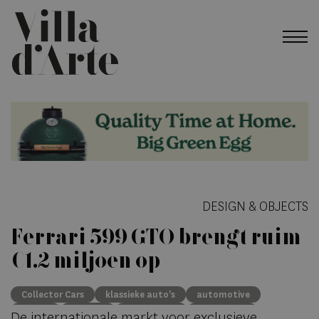
DESIGN & OBJECTS
Ferrari 599 GTO brengt ruim
€1,2 miljoen op
Collector Cars
klassieke auto's
automotive
Ferrari
Porsche
Alfa Romeo
BH Auction
De internationale markt voor exclusieve