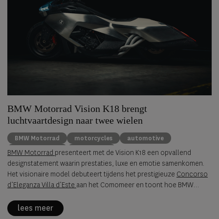
BMW Motorrad Vision K18 brengt
luchtvaartdesign naar twee wielen
BMW Motorrad
motorcycles
automotive
concept design
Villa d’Este
BMW Motorrad
presenteert met de Vision K18 een opvallend
designstatement waarin prestaties, luxe en emotie samenkomen.
Het visionaire model debuteert tijdens het prestigieuze
Concorso
d’Eleganza Villa d’Este
aan het Comomeer en toont hoe BMW
Motorrad de toekomst van langeafstandsprestaties ziet.
lees meer