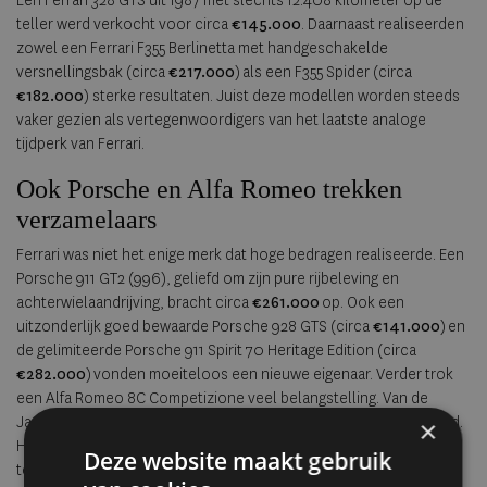
Een Ferrari 328 GTS uit 1987 met slechts 12.408 kilometer op de
teller werd verkocht voor circa
€145.000
. Daarnaast realiseerden
zowel een Ferrari F355 Berlinetta met handgeschakelde
versnellingsbak (circa
€217.000
) als een F355 Spider (circa
€182.000
) sterke resultaten. Juist deze modellen worden steeds
vaker gezien als vertegenwoordigers van het laatste analoge
tijdperk van Ferrari.
Ook Porsche en Alfa Romeo trekken
verzamelaars
Ferrari was niet het enige merk dat hoge bedragen realiseerde. Een
Porsche 911 GT2 (996), geliefd om zijn pure rijbeleving en
achterwielaandrijving, bracht circa
€261.000
op. Ook een
uitzonderlijk goed bewaarde Porsche 928 GTS (circa
€141.000
) en
de gelimiteerde Porsche 911 Spirit 70 Heritage Edition (circa
€282.000
) vonden moeiteloos een nieuwe eigenaar. Verder trok
een Alfa Romeo 8C Competizione veel belangstelling. Van de
Japanse uitvoering werden slechts zeventig exemplaren geleverd.
×
Het geveilde exemplaar, met iets meer dan 2.000 kilometer op de
Deze website maakt gebruik
teller, werd verkocht voor circa
€310.000.