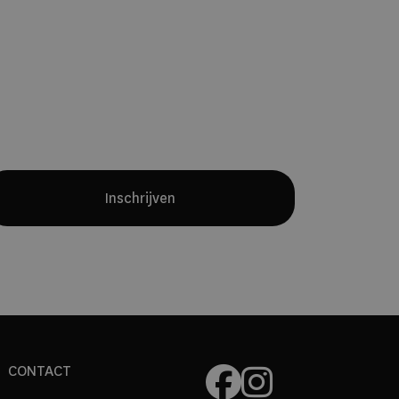
Yves Mattagne.
Samen met chef
Charles Broutard introduceert hij twee
verschillende restaurantconcepten:
een intieme fine-diningervaring met
een maandelijks wisselend menu en
een all-day restaurant waarin
internationale invloeden en Belgische
producten samenkomen.
Inschrijven
CONTACT