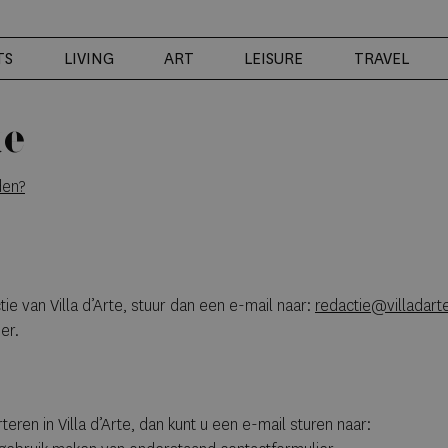
TS
LIVING
ART
LEISURE
TRAVEL
te
den?
ie van Villa d’Arte, stuur dan een e-mail naar:
redactie@villadarte
er.
eren in Villa d’Arte, dan kunt u een e-mail sturen naar: