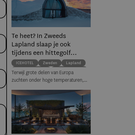
Te heet? In Zweeds
Lapland slaap je ook
tijdens een hittegolf
gewoon tussen ijs en
ICEHOTEL
Zweden
Lapland
sneeuw
middernachtzon
summer travel
Terwijl grote delen van Europa
Arctische reizen
zuchten onder hoge temperaturen,
biedt ICEHOTEL in het Zweedse
Jukkasjärvi een verrassend
alternatief. Dankzij
ICEHOTEL 365
blijft
het iconische ijshotel het hele jaar
geopend, waardoor gasten zelfs
midden in de zomer kunnen
overnachten in met de hand uit ijs