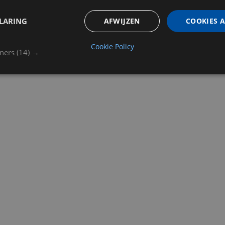
LARING
AFWIJZEN
COOKIES 
Cookie Policy
tners
(14) →