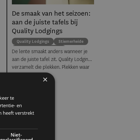
De smaak van het seizoen:
aan de juiste tafels bij
Quality Lodgings
Quality Lodgings
Stiemerheide
Hotel Klein Zwitserland
De lente smaakt anders wanneer je
De Havixhorst
Hotel De Wereld
aan de juiste tafel zit. Quality Lodgings
Boutique Hotel De Witte Dame
verzamelt die plekken. Plekken waar
eigenaren hun passie voelbaar maken,
×
waar chefs het seizoen volgen en
waar gastvrijheid niet voelt als
keer te
service, maar als
tentie- en
vanzelfsprekendheid. Dit zijn
 heeft verstrekt
bestemmingen waar je niet alleen eet,
maar waar je de lente werkelijk
beleeft. Elk hotel een eigen verhaal,
Niet-
één filosofie: gastronomie die raakt.
geclassificeerd