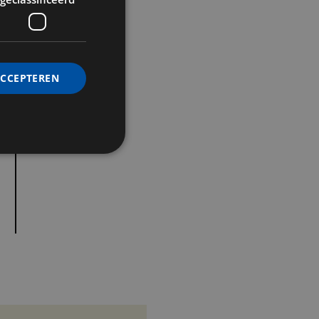
Ontdek de volledige collectie op
qualitylodgings.com
.
ACCEPTEREN