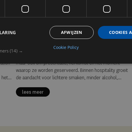
Summer drinks 2026:
ort
lichter, verfijnder en
meer beleving
LARING
AFWIJZEN
COOKIES 
summer drinks
cocktails
wijn
botanicals
Cookie Policy
tners
(14) →
specialty coffee
ion in
Dranken draaien deze zomer niet alleen om smaak,
ation
maar ook om presentatie, herkomst en het moment
waarop ze worden geserveerd. Binnen hospitality groeit
n het
de aandacht voor lichtere smaken, minder alcohol,
edon-
botanische ingrediënten en producten met een duidelijk
lees meer
verhaal. Van premium frisdranken en cascara serves tot
Sloveense sparkling wine en glaswerk dat de serve
versterkt: summer drinks worden steeds meer
onderdeel van de totale gastbeleving.