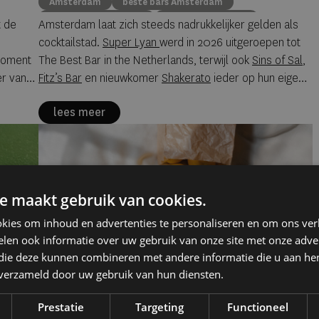
Amsterdam
beste bars Amsterdam
cocktails Amsterdam
restaurants & bars
t de
Amsterdam laat zich steeds nadrukkelijker gelden als
cocktailstad.
Super Lyan
werd in 2026 uitgeroepen tot
moment
The Best Bar in the Netherlands, terwijl ook
Sins of Sal
,
r van
Fitz’s Bar
en nieuwkomer
Shakerato
ieder op hun eigen
manier de aandacht trekken.
lees meer
e maakt gebruik van cookies.
kies om inhoud en advertenties te personaliseren en om ons ver
len ook informatie over uw gebruik van onze site met onze adver
 die deze kunnen combineren met andere informatie die u aan hen
on
n verzameld door uw gebruik van hun diensten.
Prestatie
Targeting
Functioneel