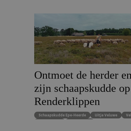
Ontmoet de herder e
zijn schaapskudde op
Renderklippen
Schaapskudde Epe-Heerde
Uitje Veluwe
Ve
schaapskooi
Staycation