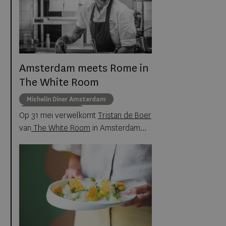
het rijksmonument aan de
Vierhavensstraat in het Merwe
Vierhavensgebied.
Amsterdam meets Rome in
The White Room
Michelin Diner Amsterdam
The White Room
Op 31 mei verwelkomt
Tristan de Boer
fine dining Amsterdam
van
The White Room
in Amsterdam
Heros De Agostinis van INEO in Rome
voor een zes gangen diner in
Anantara
Grand Hotel Krasnapolsky
Amsterdam
.