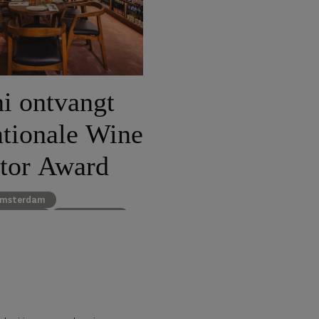
i ontvangt
ationale Wine
tor Award
msterdam
or Awards
gastronomie