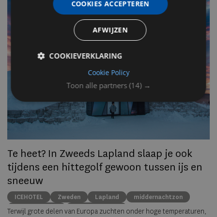
v
COOKIES ACCEPTEREN
n
AFWIJZEN
Op
COOKIEVERKLARING
om
zo
Cookie Policy
he
Toon alle partners
(14) →
va
ze
to
ec
Te heet? In Zweeds Lapland slaap je ook
tijdens een hittegolf gewoon tussen ijs en
sneeuw
ICEHOTEL
Zweden
Lapland
middernachtzon
summer travel
Arctische reizen
Terwijl grote delen van Europa zuchten onder hoge temperaturen,