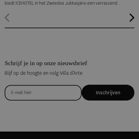
biedt ICEHOTEL in het Zweedse Jukkasjärvi een verrassend
alternatief. Dankzij
ICEHOTEL 365
blijft het iconische ijshotel het
hele jaar geopend, waardoor gasten zelfs midden in de zomer
kunnen overnachten in met de hand uit ijs vervaardigde Art Suites.
Schrijf je in op onze nieuwsbrief
Blijf op de hoogte en volg Villa d’Arte
Inschrijven