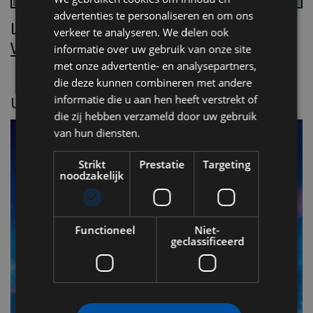
advertenties te personaliseren en om ons
Lees Villa d’Arte!
verkeer te analyseren. We delen ook
Word nu abonnee.
informatie over uw gebruik van onze site
met onze advertentie- en analysepartners,
die deze kunnen combineren met andere
informatie die u aan hen heeft verstrekt of
UITGELICHT
die zij hebben verzameld door uw gebruik
van hun diensten.
Strikt
Prestatie
Targeting
noodzakelijk
Functioneel
Niet-
geclassificeerd
F