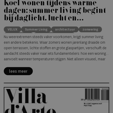
Koel wonen tijdens warme
dagen: summer living begint
bij daglicht, lucht en
schaduw
VELUX
Summer Living
architectuur
zonwering
binnenklimaat
natuurlijke ventillatie
Nu weerextremen steeds vaker voorkomen, krijgt summer living
een andere betekenis. Waar zomers wonen jarenlang draaide om
open terrassen, lichte stoffen en grote glaspartijen, verschuift de
aandacht steeds vaker naar iets fundamentelers: hoe een woning
aanvoelt wanneer temperaturen stijgen. Niet alleen visueel, maar
fysiek. Koelere ruimtes. Zachter licht. Lucht die vrij circuleert.
Stilte, zelfs tijdens warme nachten.
lees meer