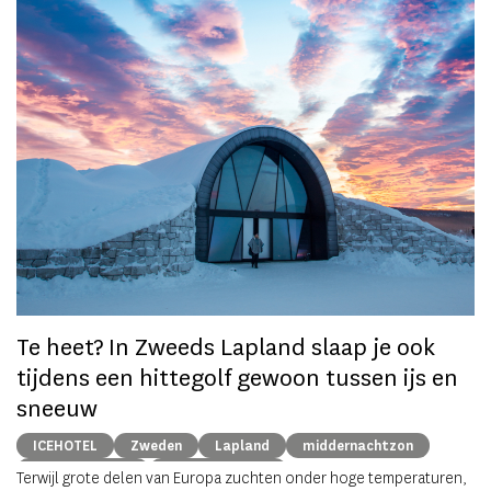
v
n
Op
om
zo
he
va
ze
to
ec
Te heet? In Zweeds Lapland slaap je ook
tijdens een hittegolf gewoon tussen ijs en
sneeuw
ICEHOTEL
Zweden
Lapland
middernachtzon
summer travel
Arctische reizen
Terwijl grote delen van Europa zuchten onder hoge temperaturen,