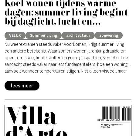
Koel wonen tijdens warme
dagen: summer living begint
bij daglicht, lucht en
schaduw
VELUX
Summer Living
architectuur
zonwering
binnenklimaat
natuurlijke ventillatie
Nu weerextremen steeds vaker voorkomen, krijgt summer living
een andere betekenis. Waar zomers wonen jarenlang draaide om
open terrassen, lichte stoffen en grote glaspartijen, verschuift de
aandacht steeds vaker naar iets fundamentelers: hoe een woning
aanvoelt wanneer temperaturen stijgen. Niet alleen visueel, maar
fysiek. Koelere ruimtes. Zachter licht. Lucht die vrij circuleert.
Stilte, zelfs tijdens warme nachten.
lees meer