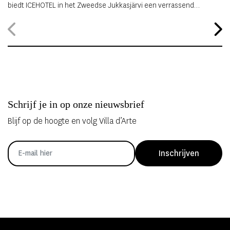
biedt ICEHOTEL in het Zweedse Jukkasjärvi een verrassend
alternatief. Dankzij
ICEHOTEL 365
blijft het iconische ijshotel het
hele jaar geopend, waardoor gasten zelfs midden in de zomer
kunnen overnachten in met de hand uit ijs vervaardigde Art Suites.
Schrijf je in op onze nieuwsbrief
Blijf op de hoogte en volg Villa d’Arte
Inschrijven