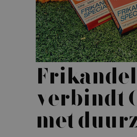
Frikandel
verbindt
met duur