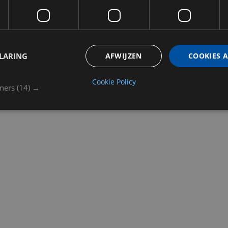
LARING
AFWIJZEN
COOKIES 
Cookie Policy
tners
(14) →