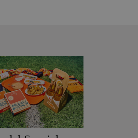
Yves Mattagne.
Samen met chef
Charles Broutard introduceert hij twee
verschillende restaurantconcepten:
een intieme fine-diningervaring met
een maandelijks wisselend menu en
een all-day restaurant waarin
internationale invloeden en Belgische
producten samenkomen.