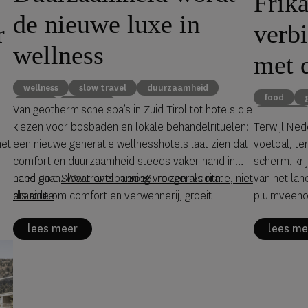
Frika
de nieuwe luxe in
r
verb
wellness
met 
food
wellness
slow travel
duurzaamheid
food
reizen
Eco Luxe
Van geothermische spa’s in Zuid Tirol tot hotels die
WK 2026
kiezen voor bosbaden en lokale behandelrituelen:
Terwijl Ned
het
een nieuwe generatie wellnesshotels laat zien dat
voetbal, t
comfort en duurzaamheid steeds vaker hand in
scherm, kri
hand gaan. Waar ontspanning vroeger vooral
Lees ook:
Slow travel in 2026: reizen als ritme, niet
van het lan
draaide om comfort en verwennerij, groeit
als route
pluimveeho
vandaag de aandacht voor de impact van luxe
Frikandel S
lees meer
lees me
een
faciliteiten op energieverbruik, watergebruik en
de sfeer v
natuurlijke hulpbronnen. Tegelijkertijd laten steeds
eigentijdse
meer hotels zien dat welzijn en
verantwoordelijkheid elkaar niet hoeven uit te
sluiten. Duurzame wellness staat niet op zichzelf.