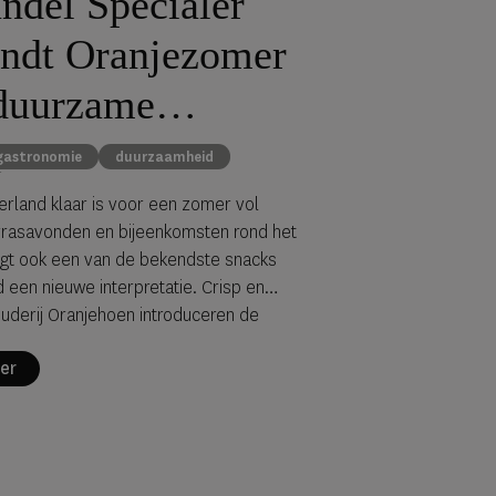
ndel Specialer
indt Oranjezomer
duurzame
trend
gastronomie
duurzaamheid
erland klaar is voor een zomer vol
errasavonden en bijeenkomsten rond het
jgt ook een van de bekendste snacks
d een nieuwe interpretatie. Crisp en
uderij Oranjehoen introduceren de
pecialer, een hybride frituursnack die
er
an de Oranjezomer combineert met een
 kijk op voedselproductie.