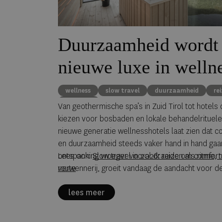
Duurzaamheid wordt
nieuwe luxe in welln
wellness
slow travel
duurzaamheid
re
Eco Luxe
Van geothermische spa’s in Zuid Tirol tot hotels 
kiezen voor bosbaden en lokale behandelrituele
nieuwe generatie wellnesshotels laat zien dat c
en duurzaamheid steeds vaker hand in hand gaa
ontspanning vroeger vooral draaide om comfort
Lees ook:
Slow travel in 2026: reizen als ritme, n
verwennerij, groeit vandaag de aandacht voor d
route
van luxe faciliteiten op energieverbruik, waterge
lees meer
natuurlijke hulpbronnen. Tegelijkertijd laten ste
hotels zien dat welzijn en verantwoordelijkheid e
niet hoeven uit te sluiten. Duurzame wellness sta