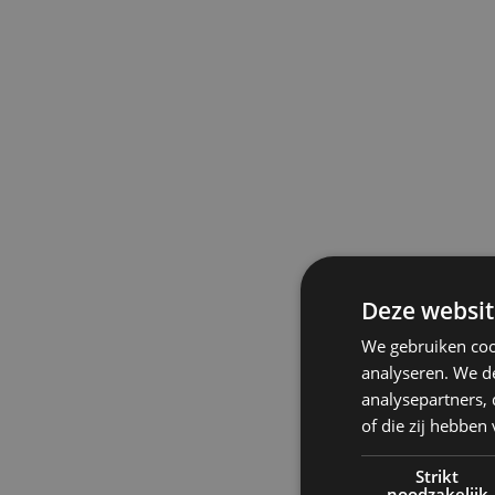
op zichzelf. Net als binnen de groeiende bewegi
slow travel verschuift de aandacht van méér be
naar bewuster beleven. Reizen wordt minder ee
en meer een ritme.
Deze websit
We gebruiken coo
analyseren. We de
analysepartners,
of die zij hebbe
Strikt
noodzakelijk