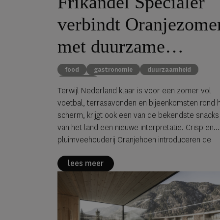
Frikandel Specialer
verbindt Oranjezome
met duurzame
foodtrend
food
gastronomie
duurzaamheid
WK 2026
Terwijl Nederland klaar is voor een zomer vol
voetbal, terrasavonden en bijeenkomsten rond 
scherm, krijgt ook een van de bekendste snacks
van het land een nieuwe interpretatie. Crisp en
pluimveehouderij Oranjehoen introduceren de
Frikandel Specialer, een hybride frituursnack die
lees meer
de sfeer van de Oranjezomer combineert met 
eigentijdse kijk op voedselproductie.