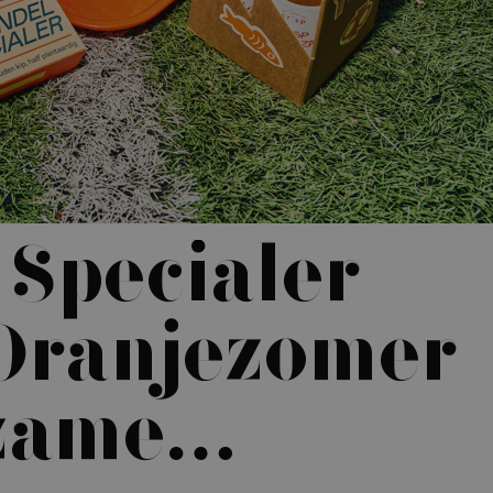
 Specialer
 Oranjezomer
zame