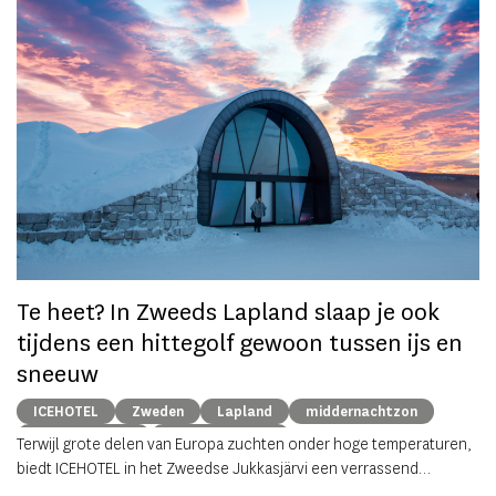
n
Op
om
zo
he
va
ze
to
ec
Te heet? In Zweeds Lapland slaap je ook
tijdens een hittegolf gewoon tussen ijs en
sneeuw
ICEHOTEL
Zweden
Lapland
middernachtzon
summer travel
Arctische reizen
Terwijl grote delen van Europa zuchten onder hoge temperaturen,
biedt ICEHOTEL in het Zweedse Jukkasjärvi een verrassend
alternatief. Dankzij
ICEHOTEL 365
blijft het iconische ijshotel het