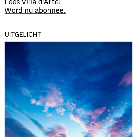
Lees Villa d’Arte!
Word nu abonnee.
UITGELICHT
F
v