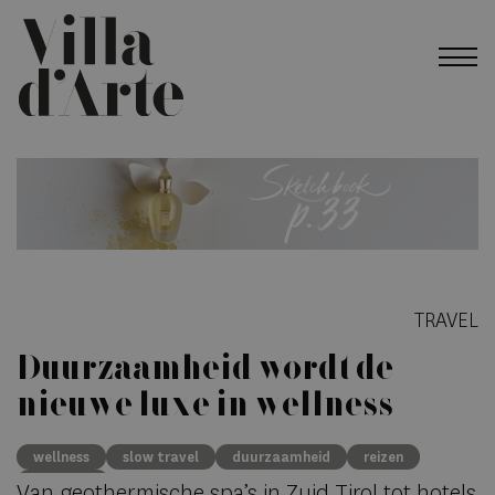
TRAVEL
Duurzaamheid wordt de
nieuwe luxe in wellness
wellness
slow travel
duurzaamheid
reizen
Eco Luxe
Van geothermische spa’s in Zuid Tirol tot hotels