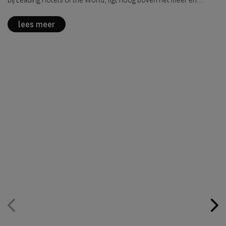
bij Leading Hotels of the World, ligt hoog boven het meer en
behoort sinds 2016 tot de exclusieve groep Franse hotels met de
officiële onderscheiding 'Palace', de hoogste classificatie voor
lees meer
luxe hotels in Frankrijk.