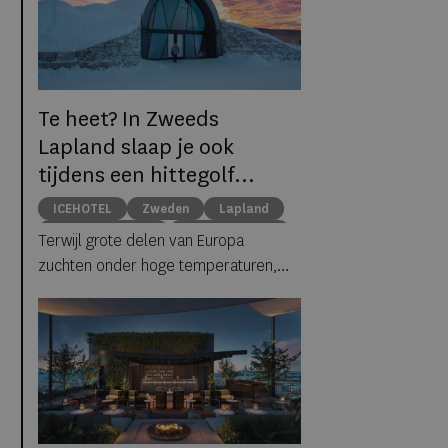
Te heet? In Zweeds
Lapland slaap je ook
tijdens een hittegolf
gewoon tussen ijs en
ICEHOTEL
Zweden
Lapland
sneeuw
middernachtzon
summer travel
Terwijl grote delen van Europa
Arctische reizen
zuchten onder hoge temperaturen,
biedt ICEHOTEL in het Zweedse
Jukkasjärvi een verrassend
alternatief. Dankzij
ICEHOTEL 365
blijft
het iconische ijshotel het hele jaar
geopend, waardoor gasten zelfs
midden in de zomer kunnen
overnachten in met de hand uit ijs