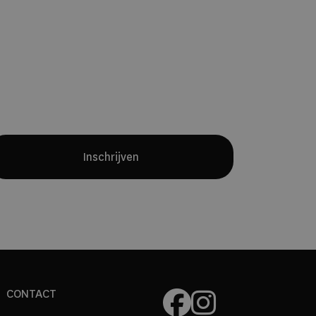
Yves Mattagne.
Samen met chef
Charles Broutard introduceert hij twee
verschillende restaurantconcepten:
een intieme fine-diningervaring met
een maandelijks wisselend menu en
een all-day restaurant waarin
internationale invloeden en Belgische
producten samenkomen.
Inschrijven
CONTACT