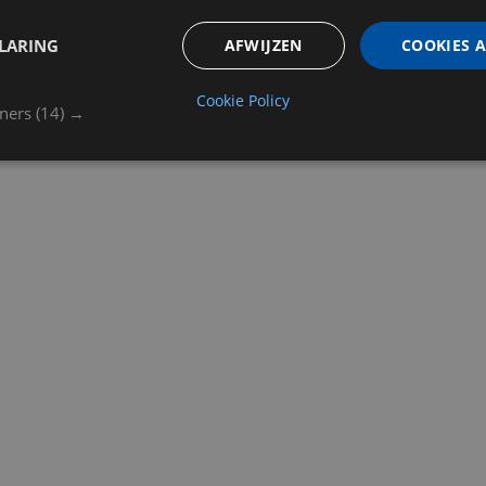
LARING
AFWIJZEN
COOKIES 
Cookie Policy
tners
(14) →