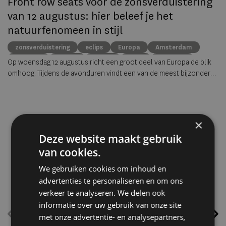
Front row seats voor de zonsverduistering
van 12 augustus: hier beleef je het
R
natuurfenomeen in stijl
e
zonsverduistering
eclips
Europa
Amsterdam
Lissabon
Keulen
Milaan
Ibiza
rooftops
Op woensdag 12 augustus richt een groot deel van Europa de blik
Re
omhoog. Tijdens de avonduren vindt een van de meest bijzondere
de
zonsverduisteringen van deze eeuw plaats. Omdat de zon tijdens
Pl
het hoogtepunt laag aan de horizon staat, vormt een vrij uitzicht
oo
vanaf een rooftop, terras of kustlijn de perfecte setting om dit
zeldzame natuurverschijnsel te beleven. Van Amsterdam en Parijs
×
tot Lissabon, Milaan en Ibiza: dit zijn de mooiste plekken om de
Deze website maakt gebruik
eclips in stijl mee te maken.
van cookies.
We gebruiken cookies om inhoud en
advertenties te personaliseren en om ons
verkeer te analyseren. We delen ook
informatie over uw gebruik van onze site
met onze advertentie- en analysepartners,