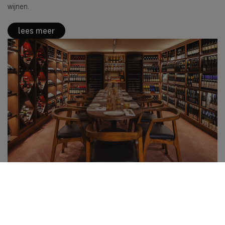
wijnen.
lees meer
Jondani ontvangt internationale Wine Spectator
Award
Jondani
Amsterdam
Wine Spectator Awards