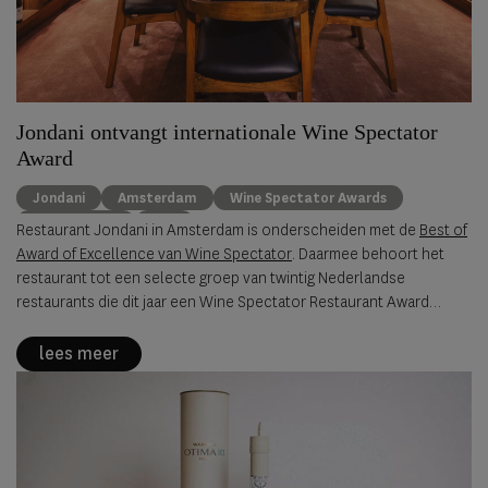
Jondani ontvangt internationale Wine Spectator
Award
Jondani
Amsterdam
Wine Spectator Awards
gastronomie
wijn
Restaurant Jondani in Amsterdam is onderscheiden met de
Best of
Award of Excellence van Wine Spectator
. Daarmee behoort het
restaurant tot een selecte groep van twintig Nederlandse
restaurants die dit jaar een Wine Spectator Restaurant Award
hebben ontvangen.
lees meer