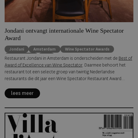
Jondani ontvangt internationale Wine Spectator
Award
Jondani
Amsterdam
Wine Spectator Awards
gastronomie
wijn
Restaurant Jondani in Amsterdam is onderscheiden met de
Best of
Award of Excellence van Wine Spectator
. Daarmee behoort het
restaurant tot een selecte groep van twintig Nederlandse
restaurants die dit jaar een Wine Spectator Restaurant Award
hebben ontvangen.
lees meer