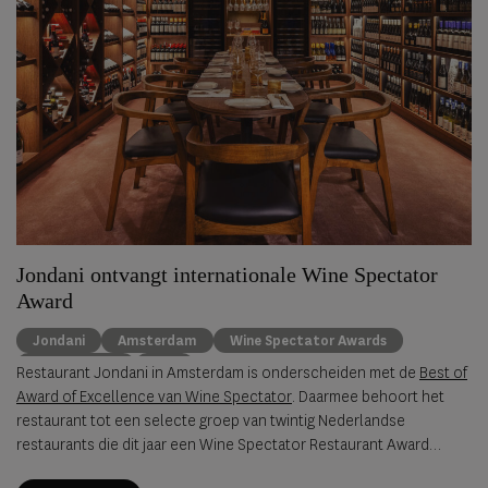
Jondani ontvangt internationale Wine Spectator
Award
Jondani
Amsterdam
Wine Spectator Awards
gastronomie
wijn
Restaurant Jondani in Amsterdam is onderscheiden met de
Best of
Award of Excellence van Wine Spectator
. Daarmee behoort het
restaurant tot een selecte groep van twintig Nederlandse
restaurants die dit jaar een Wine Spectator Restaurant Award
hebben ontvangen.