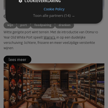
COOKIEVERKLARING
Cookie Policy
Toon alle partners
(14) →
Otima 10 Year Old White Port gelanceerd
wijn
port
foodpairing
dranken
Witte gerijpte port wint terrein. Met de introductie van Otima 10
Year Old White Port speelt
Warre's
in op een duidelijke
verschuiving: lichtere, frissere en meer veelzijdige versterkte
wijnen.
lees meer