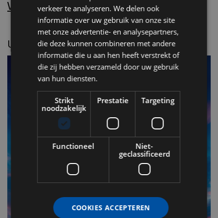
Word nu abonnee.
verkeer te analyseren. We delen ook
informatie over uw gebruik van onze site
met onze advertentie- en analysepartners,
UITGELICHT
die deze kunnen combineren met andere
informatie die u aan hen heeft verstrekt of
die zij hebben verzameld door uw gebruik
van hun diensten.
Strikt
Prestatie
Targeting
noodzakelijk
Functioneel
Niet-
geclassificeerd
F
v
n
COOKIES ACCEPTEREN