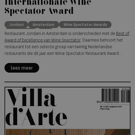
internationale Wine
Spectator Award
Jondani
Amsterdam
Wine Spectator Awards
gastronomie
wijn
Restaurant Jondani in Amsterdam is onderscheiden met de
Best of
Award of Excellence van Wine Spectator
. Daarmee behoort het
restaurant tot een selecte groep van twintig Nederlandse
restaurants die dit jaar een Wine Spectator Restaurant Award
hebben ontvangen.
lees meer