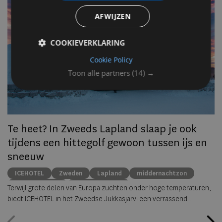
AFWIJZEN
Op
om
COOKIEVERKLARING
zo
he
Cookie Policy
va
Toon alle partners
(14) →
ze
to
ec
Te heet? In Zweeds Lapland slaap je ook
tijdens een hittegolf gewoon tussen ijs en
sneeuw
ICEHOTEL
Zweden
Lapland
middernachtzon
summer travel
Arctische reizen
Terwijl grote delen van Europa zuchten onder hoge temperaturen,
biedt ICEHOTEL in het Zweedse Jukkasjärvi een verrassend
alternatief. Dankzij
ICEHOTEL 365
blijft het iconische ijshotel het
hele jaar geopend, waardoor gasten zelfs midden in de zomer