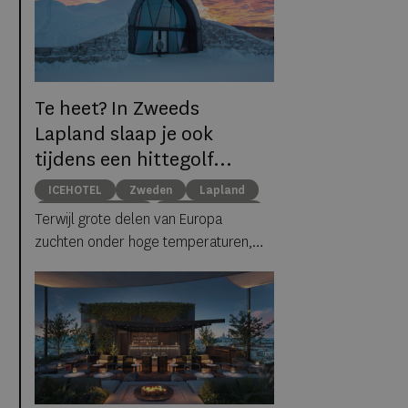
Te heet? In Zweeds
Lapland slaap je ook
tijdens een hittegolf
gewoon tussen ijs en
ICEHOTEL
Zweden
Lapland
sneeuw
middernachtzon
summer travel
Terwijl grote delen van Europa
Arctische reizen
zuchten onder hoge temperaturen,
biedt ICEHOTEL in het Zweedse
Jukkasjärvi een verrassend
alternatief. Dankzij
ICEHOTEL 365
blijft
het iconische ijshotel het hele jaar
geopend, waardoor gasten zelfs
midden in de zomer kunnen
overnachten in met de hand uit ijs