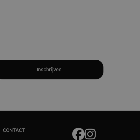
Yves Mattagne.
Samen met chef
Charles Broutard introduceert hij twee
verschillende restaurantconcepten:
een intieme fine-diningervaring met
een maandelijks wisselend menu en
een all-day restaurant waarin
internationale invloeden en Belgische
producten samenkomen.
Inschrijven
CONTACT