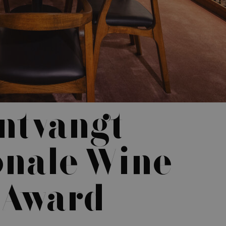
ntvangt
onale Wine
 Award