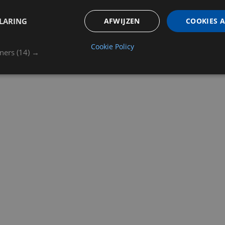
LARING
AFWIJZEN
COOKIES 
Cookie Policy
tners
(14) →