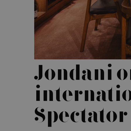
Jondani o
internati
Spectator