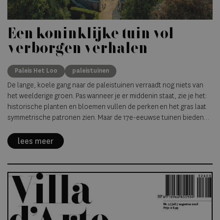
Een koninklijke tuin vol
verborgen verhalen
Paleis Het Loo
paleistuinen
De lange, koele gang naar de paleistuinen verraadt nog niets van
het weelderige groen. Pas wanneer je er middenin staat, zie je het:
historische planten en bloemen vullen de perken en het gras laat
symmetrische patronen zien. Maar de 17e-eeuwse tuinen bieden
niet alleen iets te zien: er is ook iets te horen. Het geluid van
gekabbel en stromend water is overal. Het is een klein paradijs op
lees meer
aarde, dat ook zo bedoeld was. De boodschap: het
koningspaar Willem III en Mary II hebben de macht en de rijkdom om
zo’n tuin te laten aanleggen.