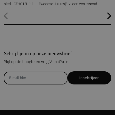
biedt ICEHOTEL in het Zweedse Jukkasjärvi een verrassend
alternatief. Dankzij
ICEHOTEL 365
blijft het iconische ijshotel het
hele jaar geopend, waardoor gasten zelfs midden in de zomer
kunnen overnachten in met de hand uit ijs vervaardigde Art Suites.
Schrijf je in op onze nieuwsbrief
Blijf op de hoogte en volg Villa d’Arte
Inschrijven