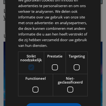
We gebruiken cookies om inhoud en
advertenties te personaliseren en om ons
Lees Villa d’Arte!
verkeer te analyseren. We delen ook
Word nu abonnee.
informatie over uw gebruik van onze site
met onze advertentie- en analysepartners,
die deze kunnen combineren met andere
informatie die u aan hen heeft verstrekt of
UITGELICHT
die zij hebben verzameld door uw gebruik
van hun diensten.
Strikt
Prestatie
Targeting
noodzakelijk
Functioneel
Niet-
geclassificeerd
F