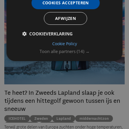
COOKIES ACCEPTEREN
v
n
AFWIJZEN
Op
COOKIEVERKLARING
om
Cookie Policy
zo
he
Toon alle partners
(14) →
va
ze
to
ec
Te heet? In Zweeds Lapland slaap je ook
tijdens een hittegolf gewoon tussen ijs en
sneeuw
ICEHOTEL
Zweden
Lapland
middernachtzon
summer travel
Arctische reizen
Terwijl grote delen van Europa zuchten onder hoge temperaturen,