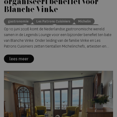
organiseert benefiet voor
Blanche Vinke
gastronomie
Les Patrons Cuisiniers
Michelin
benefiet
Blanche Vinke
De Kromme Watergang
Op 10 juni 2026 komt de Nederlandse gastronomische wereld
samen in de Legends Lounge voor een bijzonder benefiet ten bate
van Blanche Vinke. Onder leiding van de familie Vinke en Les
Patrons Cuisiniers zetten tientallen Michelinchefs, artiesten en
ambassadeurs zich belangeloos in om geld in te zamelen voor een
noodzakelijke medische behandeling.
lees meer