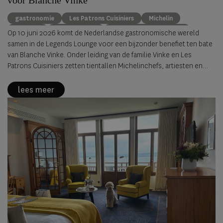
voor Blanche Vinke
gastronomie
Les Patrons Cuisiniers
Michelin
benefiet
Blanche Vinke
De Kromme Watergang
Op 10 juni 2026 komt de Nederlandse gastronomische wereld
samen in de Legends Lounge voor een bijzonder benefiet ten bate
van Blanche Vinke. Onder leiding van de familie Vinke en Les
Patrons Cuisiniers zetten tientallen Michelinchefs, artiesten en
ambassadeurs zich belangeloos in om geld in te zamelen voor een
noodzakelijke medische behandeling.
lees meer