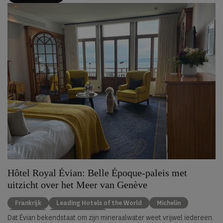
Hôtel Royal Évian: Belle Époque-paleis met
uitzicht over het Meer van Genève
Frankrijk
Leading Hotels of the World
Michelin
wellness
Évian-les-Bains
Dat Évian bekendstaat om zijn mineraalwater weet vrijwel iedereen.