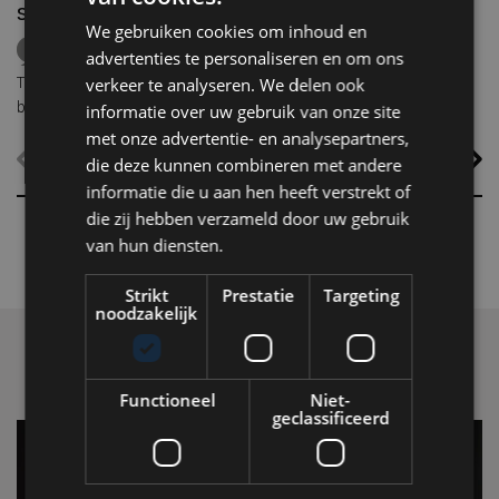
sneeuw
We gebruiken cookies om inhoud en
ICEHOTEL
Zweden
Lapland
middernachtzon
advertenties te personaliseren en om ons
summer travel
Arctische reizen
Terwijl grote delen van Europa zuchten onder hoge temperaturen,
verkeer te analyseren. We delen ook
biedt ICEHOTEL in het Zweedse Jukkasjärvi een verrassend
informatie over uw gebruik van onze site
alternatief. Dankzij
ICEHOTEL 365
blijft het iconische ijshotel het
met onze advertentie- en analysepartners,
hele jaar geopend, waardoor gasten zelfs midden in de zomer
die deze kunnen combineren met andere
kunnen overnachten in met de hand uit ijs vervaardigde Art Suites.
informatie die u aan hen heeft verstrekt of
die zij hebben verzameld door uw gebruik
van hun diensten.
Strikt
Prestatie
Targeting
noodzakelijk
Functioneel
Niet-
geclassificeerd