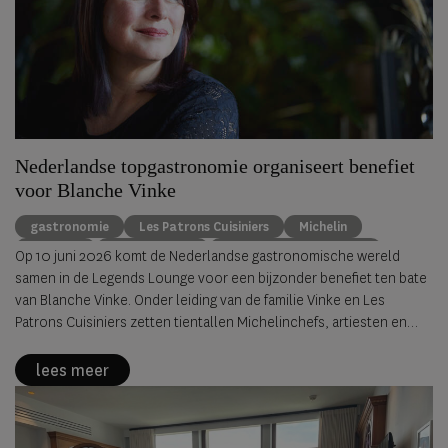
Nederlandse topgastronomie organiseert benefiet
voor Blanche Vinke
gastronomie
Les Patrons Cuisiniers
Michelin
benefiet
Blanche Vinke
De Kromme Watergang
Op 10 juni 2026 komt de Nederlandse gastronomische wereld
samen in de Legends Lounge voor een bijzonder benefiet ten bate
van Blanche Vinke. Onder leiding van de familie Vinke en Les
Patrons Cuisiniers zetten tientallen Michelinchefs, artiesten en
ambassadeurs zich belangeloos in om geld in te zamelen voor een
noodzakelijke medische behandeling.
lees meer