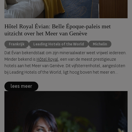
Hôtel Royal Évian: Belle Époque-paleis met
uitzicht over het Meer van Genève
Frankrijk
Leading Hotels of the World
Michelin
wellness
Évian-les-Bains
Dat Évian bekendstaat om zijn mineraalwater weet vrijwel iedereen.
Minder bekend is
Hôtel Royal
, een van de meest prestigieuze
hotels aan het Meer van Genève. Dit vijfsterrenhotel, aangesloten
bij Leading Hotels of the World, ligt hoog boven het meer en
behoort sinds 2016 tot de exclusieve groep Franse hotels met de
officiële onderscheiding 'Palace', de hoogste classificatie voor
lees meer
luxe hotels in Frankrijk.