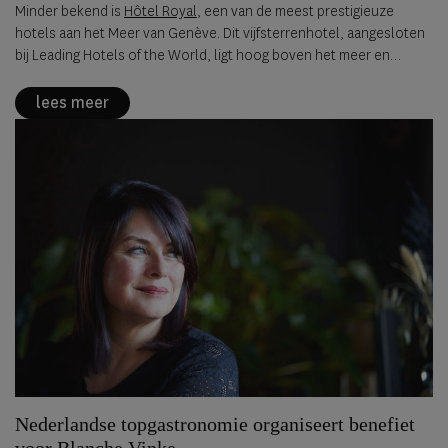
Minder bekend is
Hôtel Royal
, een van de meest prestigieuze
hotels aan het Meer van Genève. Dit vijfsterrenhotel, aangesloten
bij Leading Hotels of the World, ligt hoog boven het meer en
behoort sinds 2016 tot de exclusieve groep Franse hotels met de
officiële onderscheiding 'Palace', de hoogste classificatie voor
lees meer
luxe hotels in Frankrijk.
Nederlandse topgastronomie organiseert benefiet