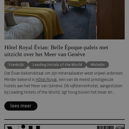
Hôtel Royal Évian: Belle Époque-paleis met
uitzicht over het Meer van Genève
Frankrijk
Leading Hotels of the World
Michelin
wellness
Évian-les-Bains
Dat Évian bekendstaat om zijn mineraalwater weet vrijwel iedereen.
Minder bekend is
Hôtel Royal
, een van de meest prestigieuze
hotels aan het Meer van Genève. Dit vijfsterrenhotel, aangesloten
bij Leading Hotels of the World, ligt hoog boven het meer en
behoort sinds 2016 tot de exclusieve groep Franse hotels met de
officiële onderscheiding 'Palace', de hoogste classificatie voor
lees meer
luxe hotels in Frankrijk.