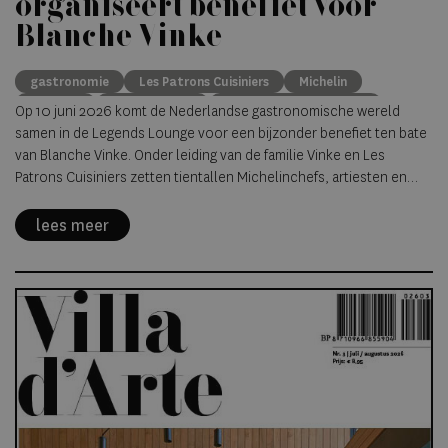
organiseert benefiet voor
Blanche Vinke
gastronomie
Les Patrons Cuisiniers
Michelin
benefiet
Blanche Vinke
De Kromme Watergang
Op 10 juni 2026 komt de Nederlandse gastronomische wereld
samen in de Legends Lounge voor een bijzonder benefiet ten bate
van Blanche Vinke. Onder leiding van de familie Vinke en Les
Patrons Cuisiniers zetten tientallen Michelinchefs, artiesten en
ambassadeurs zich belangeloos in om geld in te zamelen voor een
noodzakelijke medische behandeling.
lees meer