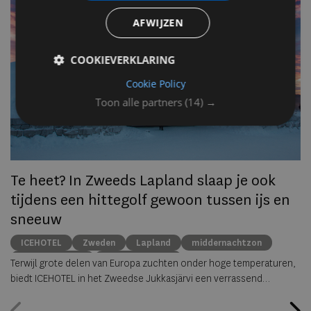
AFWIJZEN
Op
om
COOKIEVERKLARING
zo
he
Cookie Policy
va
Toon alle partners
(14) →
ze
to
ec
Te heet? In Zweeds Lapland slaap je ook
tijdens een hittegolf gewoon tussen ijs en
sneeuw
ICEHOTEL
Zweden
Lapland
middernachtzon
summer travel
Arctische reizen
Terwijl grote delen van Europa zuchten onder hoge temperaturen,
biedt ICEHOTEL in het Zweedse Jukkasjärvi een verrassend
alternatief. Dankzij
ICEHOTEL 365
blijft het iconische ijshotel het
hele jaar geopend, waardoor gasten zelfs midden in de zomer