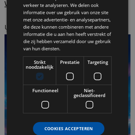
Word nu abonnee.
verkeer te analyseren. We delen ook
informatie over uw gebruik van onze site
met onze advertentie- en analysepartners,
UITGELICHT
die deze kunnen combineren met andere
informatie die u aan hen heeft verstrekt of
die zij hebben verzameld door uw gebruik
van hun diensten.
Strikt
Prestatie
Targeting
noodzakelijk
Functioneel
Niet-
geclassificeerd
F
v
n
COOKIES ACCEPTEREN