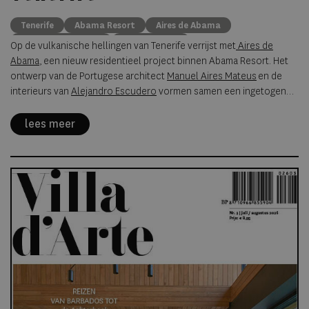
Tenerife
Abama Resort
Aires de Abama
Luxury Real Estate
Second Home
Op de vulkanische hellingen van Tenerife verrijst met
Aires de
Abama Luxury Residences
Abama
, een nieuw residentieel project binnen Abama Resort. Het
ontwerp van de Portugese architect
Manuel Aires
Mateus
en de
interieurs van
Alejandro Escudero
vormen samen een ingetogen
visie op hedendaagse luxe, waarin architectuur, natuur en
materiaalgebruik elkaar versterken.
lees meer