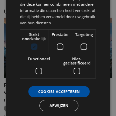
die deze kunnen combineren met andere
informatie die u aan hen heeft verstrekt of
UITGELICHT
die zij hebben verzameld door uw gebruik
van hun diensten.
Strikt
Prestatie
Targeting
noodzakelijk
Functioneel
Niet-
geclassificeerd
Front row seats voor de zonsverduistering
van 12 augustus: hier beleef je het
COOKIES ACCEPTEREN
R
natuurfenomeen in stijl
e
AFWIJZEN
zonsverduistering
eclips
Europa
Amsterdam
Lissabon
Keulen
Milaan
Ibiza
rooftops