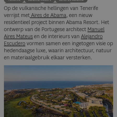
Luxury Real Estate
Second Home
Op de vulkanische hellingen van Tenerife
Abama Luxury Residences
verrijst met
Aires de Abama
, een nieuw
residentieel project binnen Abama Resort. Het
ontwerp van de Portugese architect
Manuel
Aires
Mateus
en de interieurs van
Alejandro
Escudero
vormen samen een ingetogen visie op
hedendaagse luxe, waarin architectuur, natuur
en materiaalgebruik elkaar versterken.