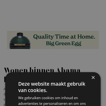
Wonen binnen Abama
×
Resort
Deze website maakt gebruik
van cookies.
Aires de Abama blijft bewust kleinschalig. De residences maken
deel uit van Abama Resort, waar bewoners gebruik kunnen maken
We gebruiken cookies om inhoud en
van uiteenlopende voorzieningen, waaronder een 18 holes
advertenties te personaliseren en om ons
golfbaan ontworpen door Dave Thomas, een Beach Club,