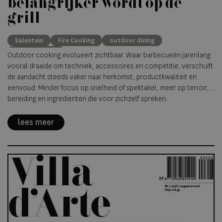
belangrijker wordt op de
grill
Salentein
Fire Cooking
outdoor dining
premium beef
Outdoor cooking evolueert zichtbaar. Waar barbecueën jarenlang
vooral draaide om techniek, accessoires en competitie, verschuift
de aandacht steeds vaker naar herkomst, productkwaliteit en
eenvoud. Minder focus op snelheid of spektakel, meer op terroir,
bereiding en ingredienten die voor zichzelf spreken.
lees meer