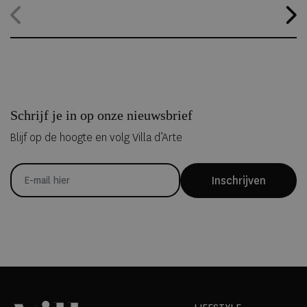
hele jaar geopend, waardoor gasten zelfs midden in de zomer
kunnen overnachten in met de hand uit ijs vervaardigde Art Suites.
Schrijf je in op onze nieuwsbrief
Blijf op de hoogte en volg Villa d’Arte
Inschrijven