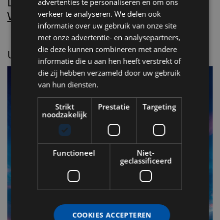
Lees Villa d’Arte!
advertenties te personaliseren en om ons
Word nu abonnee.
verkeer te analyseren. We delen ook
informatie over uw gebruik van onze site
met onze advertentie- en analysepartners,
die deze kunnen combineren met andere
UITGELICHT
informatie die u aan hen heeft verstrekt of
die zij hebben verzameld door uw gebruik
van hun diensten.
Strikt
Prestatie
Targeting
noodzakelijk
Functioneel
Niet-
geclassificeerd
F
v
COOKIES ACCEPTEREN