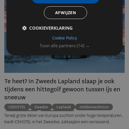
n
AFWIJZEN
Op
om
COOKIEVERKLARING
zo
Cookie Policy
he
va
Toon alle partners
(14) →
ze
to
ec
Te heet? In Zweeds Lapland slaap je ook
tijdens een hittegolf gewoon tussen ijs en
sneeuw
ICEHOTEL
Zweden
Lapland
middernachtzon
summer travel
Arctische reizen
Terwijl grote delen van Europa zuchten onder hoge temperaturen,
biedt ICEHOTEL in het Zweedse Jukkasjärvi een verrassend
alternatief. Dankzij
ICEHOTEL 365
blijft het iconische ijshotel het