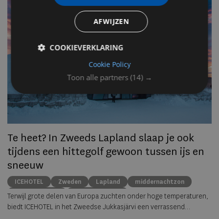
n
AFWIJZEN
Op
om
COOKIEVERKLARING
zo
Cookie Policy
he
va
Toon alle partners
(14) →
ze
to
ec
Te heet? In Zweeds Lapland slaap je ook
tijdens een hittegolf gewoon tussen ijs en
sneeuw
ICEHOTEL
Zweden
Lapland
middernachtzon
summer travel
Arctische reizen
Terwijl grote delen van Europa zuchten onder hoge temperaturen,
biedt ICEHOTEL in het Zweedse Jukkasjärvi een verrassend
alternatief. Dankzij
ICEHOTEL 365
blijft het iconische ijshotel het