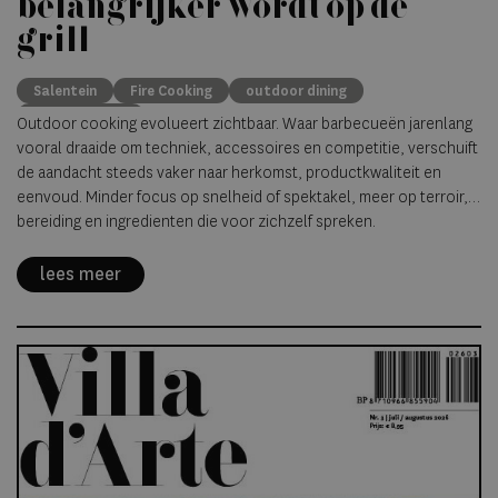
belangrijker wordt op de
grill
Salentein
Fire Cooking
outdoor dining
premium beef
Outdoor cooking evolueert zichtbaar. Waar barbecueën jarenlang
vooral draaide om techniek, accessoires en competitie, verschuift
de aandacht steeds vaker naar herkomst, productkwaliteit en
eenvoud. Minder focus op snelheid of spektakel, meer op terroir,
bereiding en ingredienten die voor zichzelf spreken.
lees meer