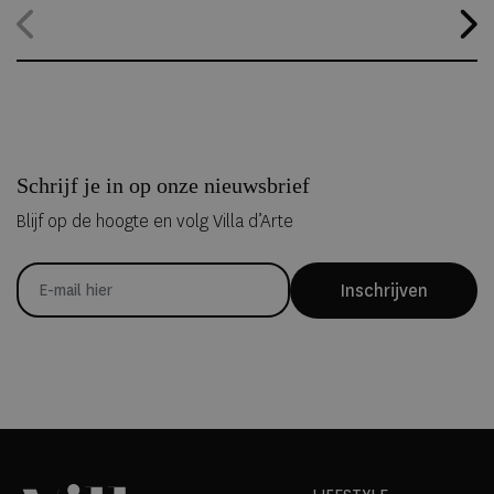
hele jaar geopend, waardoor gasten zelfs midden in de zomer
kunnen overnachten in met de hand uit ijs vervaardigde Art Suites.
Schrijf je in op onze nieuwsbrief
Blijf op de hoogte en volg Villa d’Arte
Inschrijven