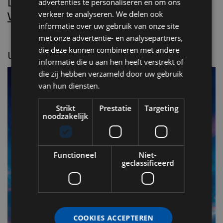
Lees Villa d’Arte!
advertenties te personaliseren en om ons
Word nu abonnee.
verkeer te analyseren. We delen ook
informatie over uw gebruik van onze site
met onze advertentie- en analysepartners,
die deze kunnen combineren met andere
UITGELICHT
informatie die u aan hen heeft verstrekt of
die zij hebben verzameld door uw gebruik
van hun diensten.
Strikt
Prestatie
Targeting
noodzakelijk
Functioneel
Niet-
geclassificeerd
F
v
COOKIES ACCEPTEREN