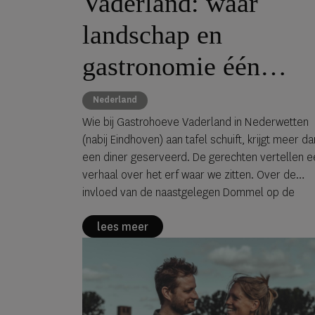
Vaderland: waar
landschap en
gastronomie één
verhaal vormen
Nederland
Wie bij Gastrohoeve Vaderland in Nederwetten
(nabij Eindhoven) aan tafel schuift, krijgt meer da
een diner geserveerd. De gerechten vertellen e
verhaal over het erf waar we zitten. Over de
invloed van de naast­gelegen Dommel op de
gronden. Over een boeren­familie die hier vijf
lees meer
generaties lang leefde van land en veeteelt. En
over hoe een chef en een designer besloten da
het anders moest.