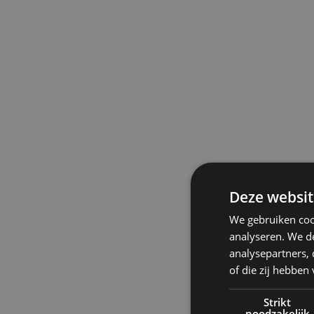
de verschuiving naar slow living en
bewuster ver
in de natuur
.
Deze websit
We gebruiken coo
analyseren. We de
analysepartners,
of die zij hebbe
Strikt
noodzakelijk