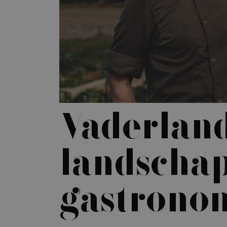
Vaderland
landschap
gastrono