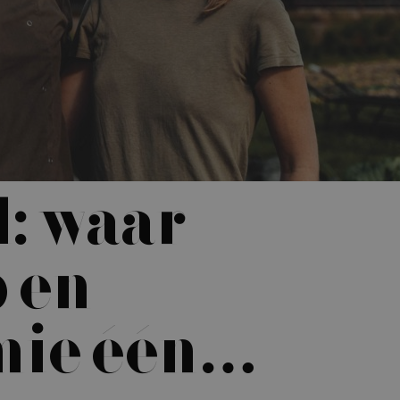
: waar
 en
mie één