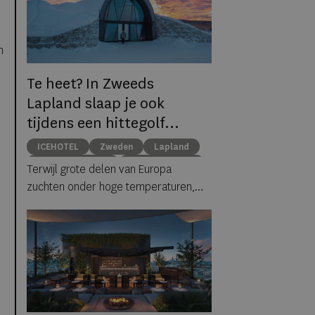
n
Te heet? In Zweeds
Lapland slaap je ook
tijdens een hittegolf
gewoon tussen ijs en
ICEHOTEL
Zweden
Lapland
sneeuw
middernachtzon
summer travel
Terwijl grote delen van Europa
Arctische reizen
zuchten onder hoge temperaturen,
biedt ICEHOTEL in het Zweedse
Jukkasjärvi een verrassend
alternatief. Dankzij
ICEHOTEL 365
blijft
het iconische ijshotel het hele jaar
geopend, waardoor gasten zelfs
midden in de zomer kunnen
overnachten in met de hand uit ijs