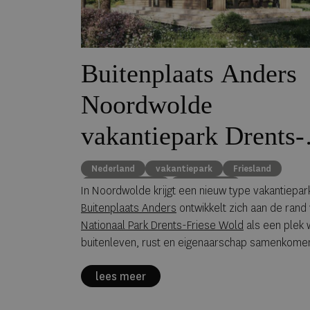
Buitenplaats Anders
Noordwolde
vakantiepark Drents-
Friese Wold
Nederland
vakantiepark
Friesland
recreatiewoning
buitenleven
In Noordwolde krijgt een nieuw type vakantiepar
Buitenplaats Anders
ontwikkelt zich aan de rand
Nationaal Park Drents-Friese Wold
als een plek 
buitenleven, rust en eigenaarschap samenkome
traditioneel park met uniforme huisjes, maar een
lees meer
waarin variatie en persoonlijke invulling leidend zi
die zin raakt Buitenplaats Anders aan een groter