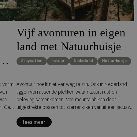
Vijf avonturen in eigen
land met Natuurhuisje
Staycation
natuur
Nederland
Natuurhuisje
k vorm.
Avontuur hoeft niet ver weg te zijn. Ook in Nederland
 van
liggen verrassende plekken waar natuur, rust en
waar
beleving samenkomen. Van mountainbiken door
n. Geen
uitgestrekte bossen tot sterrenkijken vanuit een jacuzzi:
 project
met een verblijf via
Natuurhuisje
wordt een korte
lees meer
jn. In
escape al snel een volwaardige ervaring.
e trend: