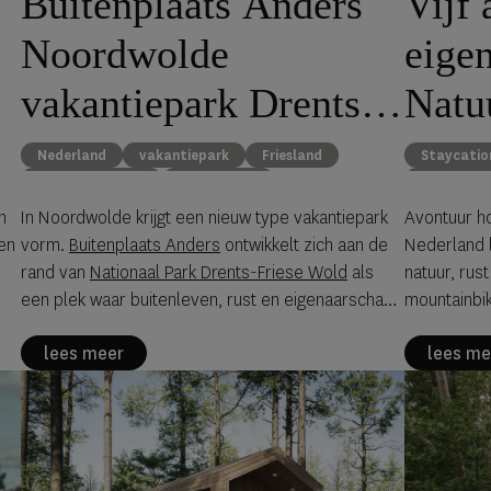
Vijf 
Buitenplaats Anders
eige
Noordwolde
Natu
vakantiepark Drents-
Friese Wold
Staycatio
Nederland
vakantiepark
Friesland
Natuurhui
recreatiewoning
buitenleven
n
In Noordwolde krijgt een nieuw type vakantiepark
Avontuur ho
en
vorm.
Buitenplaats Anders
ontwikkelt zich aan de
Nederland 
rand van
Nationaal Park Drents-Friese Wold
als
natuur, ru
een plek waar buitenleven, rust en eigenaarschap
mountainbik
samenkomen. Geen traditioneel park met uniforme
sterrenkijke
lees meer
lees me
huisjes, maar een project waarin variatie en
via
Natuurh
t
persoonlijke invulling leidend zijn. In die zin raakt
een volwaar
Buitenplaats Anders aan een grotere trend: de
verschuiving naar slow living en
bewuster
verblijven in de natuur
.