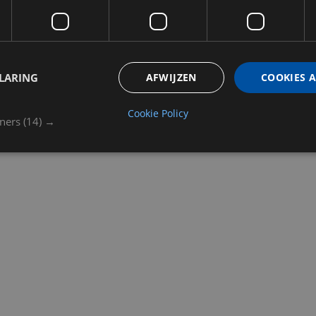
LARING
AFWIJZEN
COOKIES 
Cookie Policy
tners
(14) →