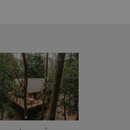
Yves Mattagne.
Samen met chef
Charles Broutard introduceert hij twee
verschillende restaurantconcepten:
een intieme fine-diningervaring met
een maandelijks wisselend menu en
een all-day restaurant waarin
internationale invloeden en Belgische
producten samenkomen.