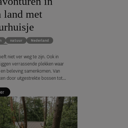
avonturen in
n land met
urhuisje
n
natuur
Nederland
sje
eft niet ver weg te zijn. Ook in
liggen verrassende plekken waar
st en beleving samenkomen. Van
en door uitgestrekte bossen tot
n vanuit een jacuzzi: met een verblijf
er
uisje
wordt een korte escape al snel
dige ervaring.