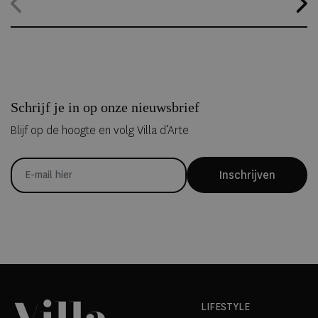
hele jaar geopend, waardoor gasten zelfs midden in de zomer
kunnen overnachten in met de hand uit ijs vervaardigde Art Suites.
Schrijf je in op onze nieuwsbrief
Blijf op de hoogte en volg Villa d’Arte
Inschrijven
LIFESTYLE