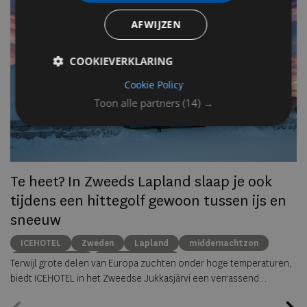
AFWIJZEN
Op
om
COOKIEVERKLARING
zo
he
Cookie Policy
va
Toon alle partners
(14) →
ze
to
ec
Te heet? In Zweeds Lapland slaap je ook
tijdens een hittegolf gewoon tussen ijs en
sneeuw
ICEHOTEL
Zweden
Lapland
middernachtzon
summer travel
Arctische reizen
Terwijl grote delen van Europa zuchten onder hoge temperaturen,
biedt ICEHOTEL in het Zweedse Jukkasjärvi een verrassend
alternatief. Dankzij
ICEHOTEL 365
blijft het iconische ijshotel het