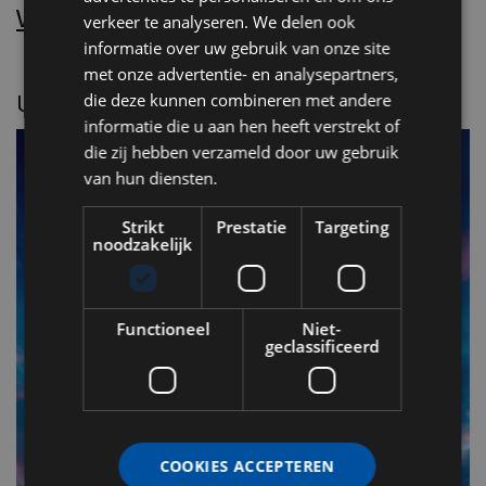
Word nu abonnee.
verkeer te analyseren. We delen ook
informatie over uw gebruik van onze site
met onze advertentie- en analysepartners,
UITGELICHT
die deze kunnen combineren met andere
informatie die u aan hen heeft verstrekt of
die zij hebben verzameld door uw gebruik
van hun diensten.
Strikt
Prestatie
Targeting
noodzakelijk
Functioneel
Niet-
geclassificeerd
F
v
COOKIES ACCEPTEREN
n