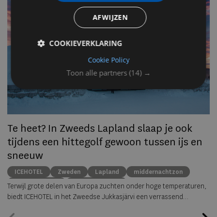
AFWIJZEN
Op
om
COOKIEVERKLARING
zo
he
Cookie Policy
va
Toon alle partners
(14) →
ze
to
ec
Te heet? In Zweeds Lapland slaap je ook
tijdens een hittegolf gewoon tussen ijs en
sneeuw
ICEHOTEL
Zweden
Lapland
middernachtzon
summer travel
Arctische reizen
Terwijl grote delen van Europa zuchten onder hoge temperaturen,
biedt ICEHOTEL in het Zweedse Jukkasjärvi een verrassend
alternatief. Dankzij
ICEHOTEL 365
blijft het iconische ijshotel het