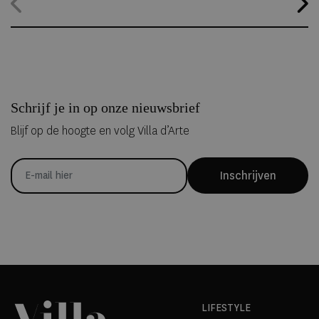
hele jaar geopend, waardoor gasten zelfs midden in de zomer
kunnen overnachten in met de hand uit ijs vervaardigde Art Suites.
Schrijf je in op onze nieuwsbrief
Blijf op de hoogte en volg Villa d’Arte
Inschrijven
LIFESTYLE