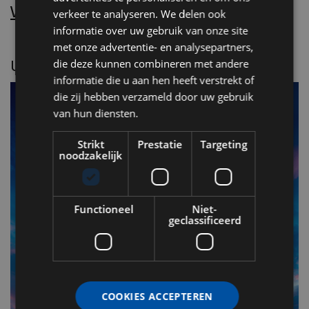
Word nu abonnee.
verkeer te analyseren. We delen ook
informatie over uw gebruik van onze site
met onze advertentie- en analysepartners,
UITGELICHT
die deze kunnen combineren met andere
informatie die u aan hen heeft verstrekt of
die zij hebben verzameld door uw gebruik
van hun diensten.
Strikt
Prestatie
Targeting
noodzakelijk
Functioneel
Niet-
geclassificeerd
F
v
COOKIES ACCEPTEREN
n