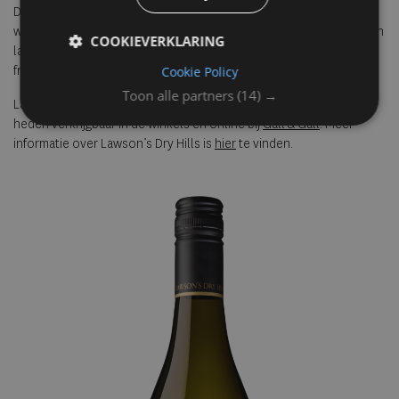
Dry Hills ‘lighter in alcohol’ Sauvignon Blanc 2025 is ideaal voor
wijnliefhebbers die bewuster willen genieten, op zoek zijn naar een
COOKIEVERKLARING
lager alcohol- en calorie-alternatief en houden van de klassieke,
frisse Marlborough-stijl.
Cookie Policy
Toon alle partners
(14) →
Lawson’s Dry Hills ‘lighter in alcohol’ Sauvignon Blanc is vanaf
heden verkrijgbaar in de winkels en online bij
Gall & Gall
. Meer
informatie over Lawson’s Dry Hills is
hier
te vinden.