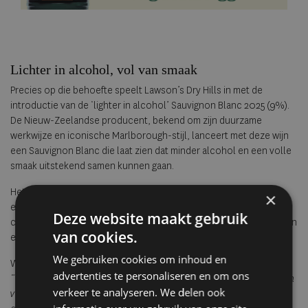
Lichter in alcohol, vol van smaak
Precies op die behoefte speelt Lawson’s Dry Hills in met de
introductie van de ‘lighter in alcohol’ Sauvignon Blanc 2025 (9%).
De Nieuw-Zeelandse producent, bekend om zijn duurzame
werkwijze en iconische Marlborough-stijl, lanceert met deze wijn
een Sauvignon Blanc die laat zien dat minder alcohol en een volle
smaak uitstekend samen kunnen gaan.
Het karakter is onmiskenbaar Marlborough: aromatisch, fris en
×
expressief. Denk aan geuren van passievrucht, groene kruiden en
Deze website maakt gebruik
citrus, gevolgd door een levendig palet met tropisch fruit, appel en
van cookies.
een frisse, knisperende zuurgraad.
We gebruiken cookies om inhoud en
Wijnmaker Marcus Wright benadrukt het belang van balans:
advertenties te personaliseren en om ons
“Deze aromatische, smaakvolle wijn heeft alle klassieke kenmerken
verkeer te analyseren. We delen ook
van Marlborough Sauvignon Blanc, maar met 30% minder