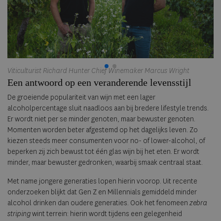
Viticulturist Richard Hunter Chief Winemaker Marcus Wright
To
Een antwoord op een veranderende levensstijl
De groeiende populariteit van wijn met een lager
alcoholpercentage sluit naadloos aan bij bredere lifestyle trends.
Er wordt niet per se minder genoten, maar bewuster genoten.
Momenten worden beter afgestemd op het dagelijks leven. Zo
kiezen steeds meer consumenten voor no- of lower-alcohol, of
beperken zij zich bewust tot één glas wijn bij het eten. Er wordt
minder, maar bewuster gedronken, waarbij smaak centraal staat.
Met name jongere generaties lopen hierin voorop. Uit recente
onderzoeken blijkt dat Gen Z en Millennials gemiddeld minder
alcohol drinken dan oudere generaties. Ook het fenomeen
zebra
striping
wint terrein: hierin wordt tijdens een gelegenheid