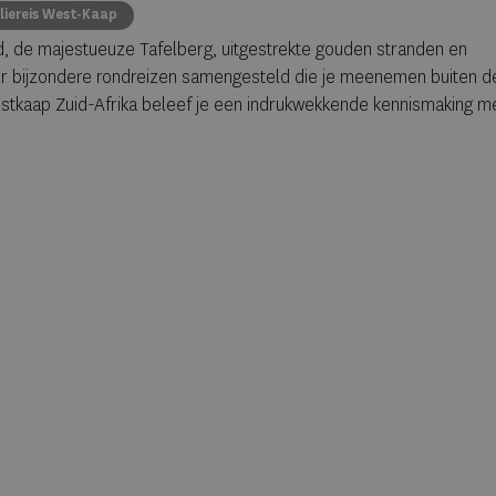
liereis West-Kaap
d, de majestueuze Tafelberg, uitgestrekte gouden stranden en
ier bijzondere rondreizen samengesteld die je meenemen buiten d
tkaap Zuid-Afrika beleef je een indrukwekkende kennismaking m