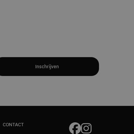
Yves Mattagne.
Samen met chef
Charles Broutard introduceert hij twee
verschillende restaurantconcepten:
een intieme fine-diningervaring met
een maandelijks wisselend menu en
een all-day restaurant waarin
internationale invloeden en Belgische
producten samenkomen.
Inschrijven
CONTACT