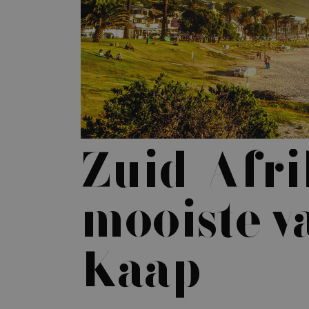
Zuid-Afri
mooiste v
Kaap