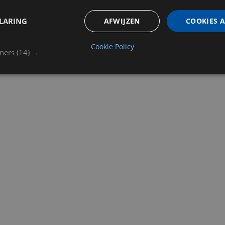
LARING
AFWIJZEN
COOKIES 
Cookie Policy
tners
(14) →