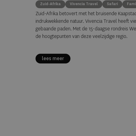
Zuid-Afrika
Vivencia Travel
Safari
Fami
Zuid-Afrika betovert met het bruisende Kaapsta
indrukwekkende natuur. Vivencia Travel heeft v
gebaande paden. Met de 15-daagse rondreis Wes
de hoogtepunten van deze veelzijdige regio.
lees meer