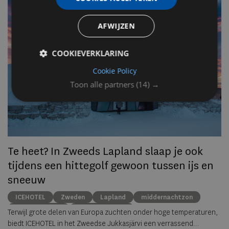
n
AFWIJZEN
Op
COOKIEVERKLARING
om
zo
Cookie Policy
he
Toon alle partners
(14) →
va
ze
to
ec
Te heet? In Zweeds Lapland slaap je ook
tijdens een hittegolf gewoon tussen ijs en
sneeuw
ICEHOTEL
Zweden
Lapland
middernachtzon
summer travel
Arctische reizen
Terwijl grote delen van Europa zuchten onder hoge temperaturen,
biedt ICEHOTEL in het Zweedse Jukkasjärvi een verrassend