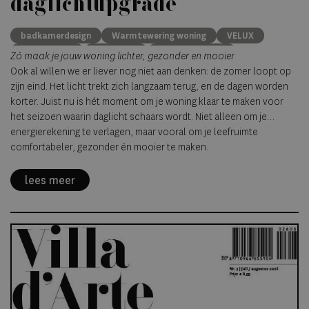
daglichtupgrade
badkamerdesign
Warmtewering woning
VELUX
Rolgordijnen
Dakramen
Daglicht woning
Zó maak je jouw woning lichter, gezonder en mooier
Badkamers
Dakkapel
Slaapkamer
Verbouwen
Ook al willen we er liever nog niet aan denken: de zomer loopt op
Bovenlicht
zijn eind. Het licht trekt zich langzaam terug, en de dagen worden
korter. Juist nu is hét moment om je woning klaar te maken voor
het seizoen waarin daglicht schaars wordt. Niet alleen om je
energierekening te verlagen, maar vooral om je leefruimte
comfortabeler, gezonder én mooier te maken.
lees meer