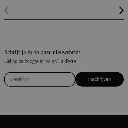
alternatief. Dankzij
ICEHOTEL 365
blijft het iconische ijshotel het
hele jaar geopend, waardoor gasten zelfs midden in de zomer
kunnen overnachten in met de hand uit ijs vervaardigde Art Suites.
Schrijf je in op onze nieuwsbrief
Blijf op de hoogte en volg Villa d’Arte
Inschrijven