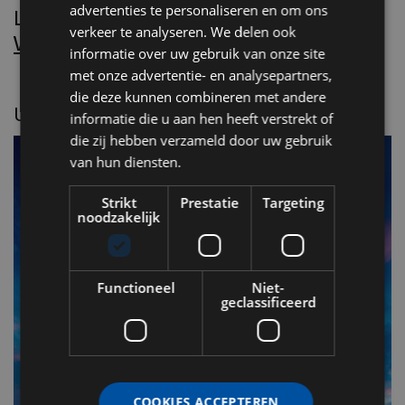
advertenties te personaliseren en om ons
Lees Villa d’Arte!
verkeer te analyseren. We delen ook
Word nu abonnee.
informatie over uw gebruik van onze site
met onze advertentie- en analysepartners,
die deze kunnen combineren met andere
UITGELICHT
informatie die u aan hen heeft verstrekt of
die zij hebben verzameld door uw gebruik
van hun diensten.
Strikt
Prestatie
Targeting
noodzakelijk
Functioneel
Niet-
geclassificeerd
F
v
COOKIES ACCEPTEREN