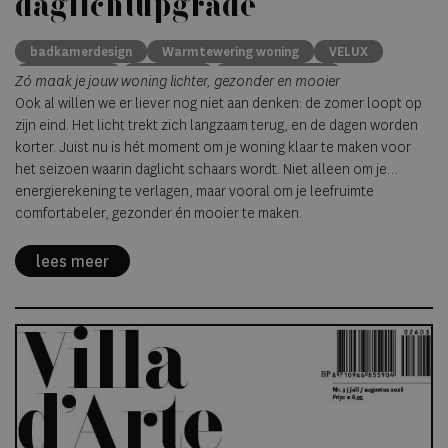
daglichtupgrade
badkamerdesign
Warmtewering woning
VELUX
Rolgordijnen
Dakramen
Daglicht woning
Zó maak je jouw woning lichter, gezonder en mooier
Badkamers
Dakkapel
Slaapkamer
Verbouwen
Ook al willen we er liever nog niet aan denken: de zomer loopt op
Bovenlicht
zijn eind. Het licht trekt zich langzaam terug, en de dagen worden
korter. Juist nu is hét moment om je woning klaar te maken voor
het seizoen waarin daglicht schaars wordt. Niet alleen om je
energierekening te verlagen, maar vooral om je leefruimte
comfortabeler, gezonder én mooier te maken.
lees meer