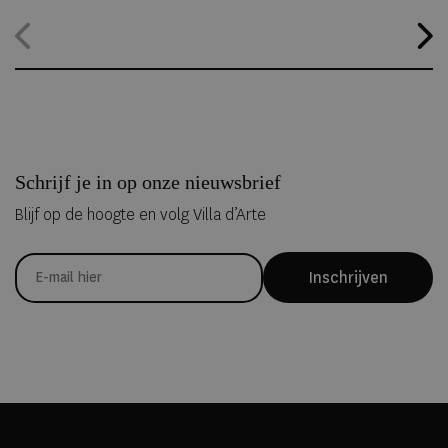
alternatief. Dankzij
ICEHOTEL 365
blijft het iconische ijshotel het
hele jaar geopend, waardoor gasten zelfs midden in de zomer
kunnen overnachten in met de hand uit ijs vervaardigde Art Suites.
Schrijf je in op onze nieuwsbrief
Blijf op de hoogte en volg Villa d’Arte
Inschrijven