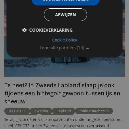
n
AFWIJZEN
Op
COOKIEVERKLARING
om
zo
Cookie Policy
he
Toon alle partners
(14) →
va
ze
to
ec
Te heet? In Zweeds Lapland slaap je ook
tijdens een hittegolf gewoon tussen ijs en
sneeuw
ICEHOTEL
Zweden
Lapland
middernachtzon
summer travel
Arctische reizen
Terwijl grote delen van Europa zuchten onder hoge temperaturen,
biedt ICEHOTEL in het Zweedse Jukkasjärvi een verrassend