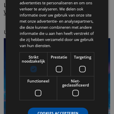
advertenties te personaliseren en om ons
Lees Villa d’Arte!
verkeer te analyseren. We delen ook
Word nu abonnee.
informatie over uw gebruik van onze site
met onze advertentie- en analysepartners,
die deze kunnen combineren met andere
UITGELICHT
informatie die u aan hen heeft verstrekt of
die zij hebben verzameld door uw gebruik
van hun diensten.
Strikt
Prestatie
Targeting
noodzakelijk
Functioneel
Niet-
geclassificeerd
F
v
COOKIES ACCEPTEREN