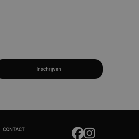
Yves Mattagne.
Samen met chef
Charles Broutard introduceert hij twee
verschillende restaurantconcepten:
een intieme fine-diningervaring met
een maandelijks wisselend menu en
een all-day restaurant waarin
internationale invloeden en Belgische
producten samenkomen.
Inschrijven
CONTACT