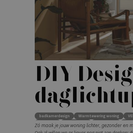
DIY Design
daglicht
badkamerdesign
Warmtewering woning
VE
Dakkapel
Slaapkamer
Verbouwen
Bove
Zó maak je jouw woning lichter, gezonder en 
Ook al willen we er liever nog niet aan denken: d