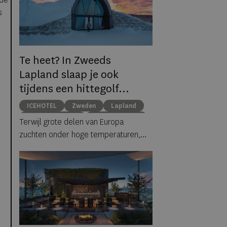
s
Te heet? In Zweeds
Lapland slaap je ook
tijdens een hittegolf
gewoon tussen ijs en
ICEHOTEL
Zweden
Lapland
sneeuw
middernachtzon
summer travel
Terwijl grote delen van Europa
Arctische reizen
zuchten onder hoge temperaturen,
biedt ICEHOTEL in het Zweedse
Jukkasjärvi een verrassend
alternatief. Dankzij
ICEHOTEL 365
blijft
het iconische ijshotel het hele jaar
geopend, waardoor gasten zelfs
midden in de zomer kunnen
overnachten in met de hand uit ijs