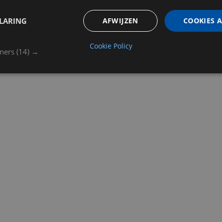
LARING
AFWIJZEN
COOKIES 
Cookie Policy
tners
(14) →