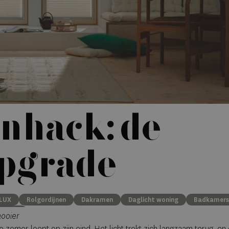
hack: de
upgrade
LUX
Rolgordijnen
Dakramen
Daglicht woning
Badkamers
nlicht
mooier
e zomer loopt op zijn eind. Het licht trekt zich langzaam terug, en