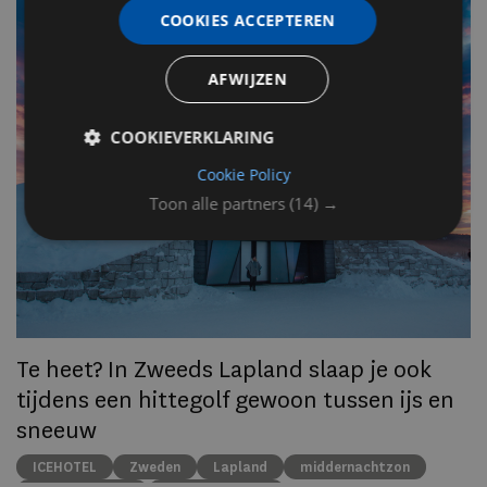
F
COOKIES ACCEPTEREN
v
n
AFWIJZEN
COOKIEVERKLARING
Op
om
Cookie Policy
zo
Toon alle partners
(14) →
he
va
ze
to
ec
Te heet? In Zweeds Lapland slaap je ook
tijdens een hittegolf gewoon tussen ijs en
sneeuw
ICEHOTEL
Zweden
Lapland
middernachtzon