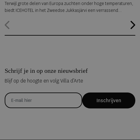
summer travel
Arctische reizen
Terwijl grote delen van Europa zuchten onder hoge temperaturen,
biedt ICEHOTEL in het Zweedse Jukkasjärvi een verrassend
alternatief. Dankzij
ICEHOTEL 365
blijft het iconische ijshotel het
hele jaar geopend, waardoor gasten zelfs midden in de zomer
kunnen overnachten in met de hand uit ijs vervaardigde Art Suites.
Schrijf je in op onze nieuwsbrief
Blijf op de hoogte en volg Villa d’Arte
Inschrijven