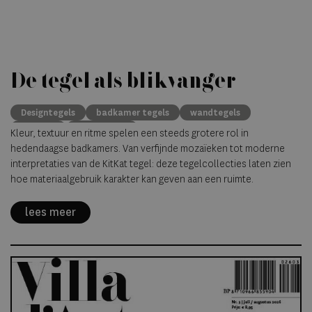
De tegel als blikvanger
Designtegels
badkamer tegels
wandtegels
Mozaïek
tegeltrends
Kleur, textuur en ritme spelen een steeds grotere rol in
hedendaagse badkamers. Van verfijnde mozaïeken tot moderne
interpretaties van de KitKat tegel: deze tegelcollecties laten zien
hoe materiaalgebruik karakter kan geven aan een ruimte.
lees meer