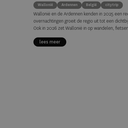
reizigers
Wallonië
Ardennen
België
citytrip
Wallonië en de Ardennen kenden in 2025 een r
overnachtingen groeit de regio uit tot een dicht
Ook in 2026 zet Wallonië in op wandelen, fietsen
lees meer