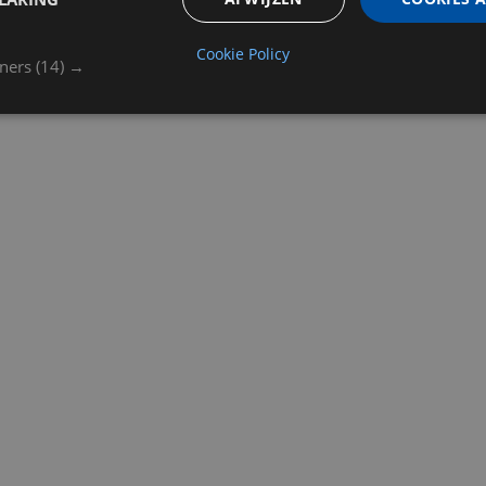
Cookie Policy
tners
(14) →