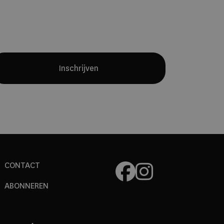
bewegen ons minder volgens het
natuurlijke ritme van de dag. Dat roept
een bredere vraag op: hoe verhouden
onze moderne leefgewoonten zich
nog tot de manier waarop ons lichaam
Inschrijven
is ontwikkeld?
CONTACT
ABONNEREN