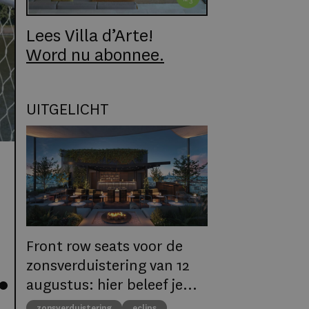
Lees Villa d’Arte!
Word nu abonnee.
UITGELICHT
Front row seats voor de
e
zonsverduistering van 12
augustus: hier beleef je
het natuurfenomeen in
zonsverduistering
eclips