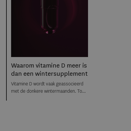
een maandelijks wisselend menu en
een all-day restaurant waarin
internationale invloeden en Belgische
producten samenkomen.
Waarom vitamine D meer is
dan een wintersupplement
Vitamine D wordt vaak geassocieerd
met de donkere wintermaanden. Toch
groeit het besef dat de relatie tussen
ons lichaam en daglicht veel verder
reikt dan alleen een seizoen. We
brengen steeds meer tijd binnenshuis
door, werken onder kunstlicht en