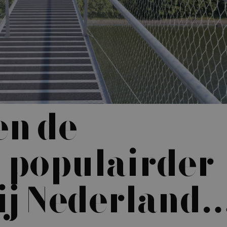
en de
 populairder
ij Nederlands