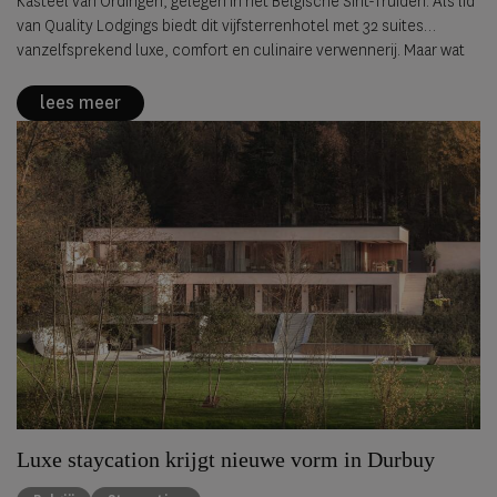
Kasteel van Ordingen, gelegen in het Belgische Sint-Truiden. Als lid
van Quality Lodgings biedt dit vijfsterrenhotel met 32 suites
vanzelfsprekend luxe, comfort en culinaire verwennerij. Maar wat
het écht onvergetelijk maakt, is de bezieling die overal voelbaar is.
lees meer
Luxe staycation krijgt nieuwe vorm in Durbuy