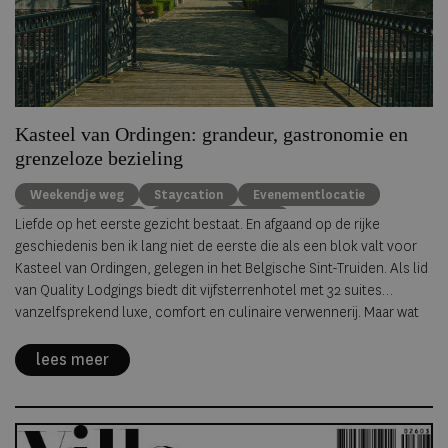
Kasteel van Ordingen: grandeur, gastronomie en
grenzeloze bezieling
Weekendje weg
Staycation
Evenementlocatie
Quality Lodgings
Relais & Chateaux
Liefde op het eerste gezicht bestaat. En afgaand op de rijke
Kasteelhotels België
België
Bijzondere overnachtingen
geschiedenis ben ik lang niet de eerste die als een blok valt voor
Kasteel van Ordingen, gelegen in het Belgische Sint-Truiden. Als lid
van Quality Lodgings biedt dit vijfsterrenhotel met 32 suites
vanzelfsprekend luxe, comfort en culinaire verwennerij. Maar wat
het écht onvergetelijk maakt, is de bezieling die overal voelbaar is.
lees meer