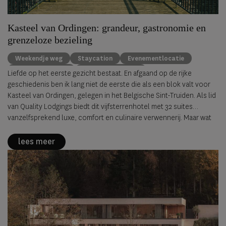
Kasteel van Ordingen: grandeur, gastronomie en
grenzeloze bezieling
Weekendje weg
Staycation
Evenementlocatie
Quality Lodgings
Relais & Chateaux
Liefde op het eerste gezicht bestaat. En afgaand op de rijke
Kasteelhotels België
België
Bijzondere overnachtingen
geschiedenis ben ik lang niet de eerste die als een blok valt voor
Kasteel van Ordingen, gelegen in het Belgische Sint-Truiden. Als lid
van Quality Lodgings biedt dit vijfsterrenhotel met 32 suites
vanzelfsprekend luxe, comfort en culinaire verwennerij. Maar wat
het écht onvergetelijk maakt, is de bezieling die overal voelbaar is.
lees meer