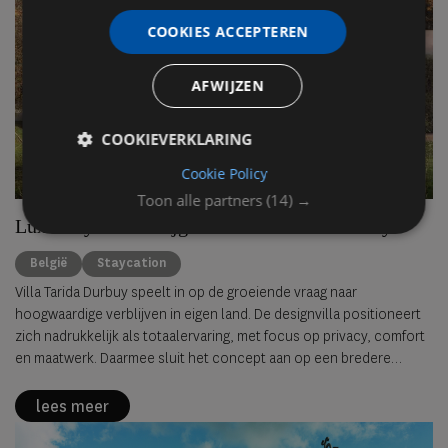
COOKIES ACCEPTEREN
AFWIJZEN
COOKIEVERKLARING
Cookie Policy
Toon alle partners
(14) →
Luxe staycation krijgt nieuwe vorm in Durbuy
België
Staycation
Villa Tarida Durbuy speelt in op de groeiende vraag naar
hoogwaardige verblijven in eigen land. De designvilla positioneert
zich nadrukkelijk als totaalervaring, met focus op privacy, comfort
en maatwerk. Daarmee sluit het concept aan op een bredere
verschuiving waarin de staycation evolueert van alternatief naar
volwaardig luxeproduct.
lees meer