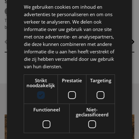
sneeuw
We gebruiken cookies om inhoud en
ICEHOTEL
Zweden
Lapland
middernachtzon
advertenties te personaliseren en om ons
summer travel
Arctische reizen
Terwijl grote delen van Europa zuchten onder hoge temperaturen,
verkeer te analyseren. We delen ook
biedt ICEHOTEL in het Zweedse Jukkasjärvi een verrassend
informatie over uw gebruik van onze site
alternatief. Dankzij
ICEHOTEL 365
blijft het iconische ijshotel het
met onze advertentie- en analysepartners,
hele jaar geopend, waardoor gasten zelfs midden in de zomer
die deze kunnen combineren met andere
kunnen overnachten in met de hand uit ijs vervaardigde Art Suites.
informatie die u aan hen heeft verstrekt of
die zij hebben verzameld door uw gebruik
van hun diensten.
Strikt
Prestatie
Targeting
noodzakelijk
Functioneel
Niet-
geclassificeerd