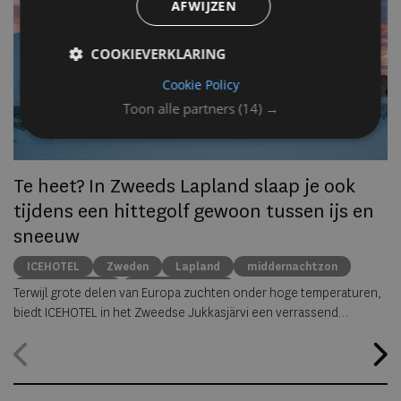
AFWIJZEN
om
zo
COOKIEVERKLARING
he
va
Cookie Policy
ze
Toon alle partners
(14) →
to
ec
Te heet? In Zweeds Lapland slaap je ook
tijdens een hittegolf gewoon tussen ijs en
sneeuw
ICEHOTEL
Zweden
Lapland
middernachtzon
summer travel
Arctische reizen
Terwijl grote delen van Europa zuchten onder hoge temperaturen,
biedt ICEHOTEL in het Zweedse Jukkasjärvi een verrassend
alternatief. Dankzij
ICEHOTEL 365
blijft het iconische ijshotel het
hele jaar geopend, waardoor gasten zelfs midden in de zomer
kunnen overnachten in met de hand uit ijs vervaardigde Art Suites.