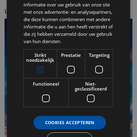
informatie over uw gebruik van onze site
UITGELICHT
met onze advertentie- en analysepartners,
die deze kunnen combineren met andere
informatie die u aan hen heeft verstrekt of
die zij hebben verzameld door uw gebruik
van hun diensten.
Strikt
Prestatie
Targeting
noodzakelijk
Functioneel
Niet-
geclassificeerd
F
v
n
COOKIES ACCEPTEREN
Op