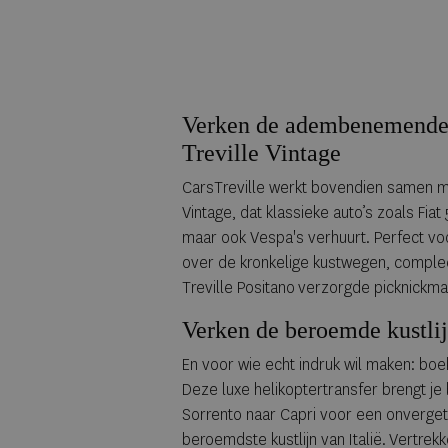
Verken de adembenemende
Treville Vintage
CarsTreville werkt bovendien samen me
Vintage, dat klassieke auto’s zoals Fia
maar ook Vespa's verhuurt. Perfect vo
over de kronkelige kustwegen, comple
Treville Positano verzorgde picknick
Verken de beroemde kustli
En voor wie echt indruk wil maken: bo
Deze luxe helikoptertransfer brengt je
Sorrento naar Capri voor een onverget
beroemdste kustlijn van Italië. Vertre