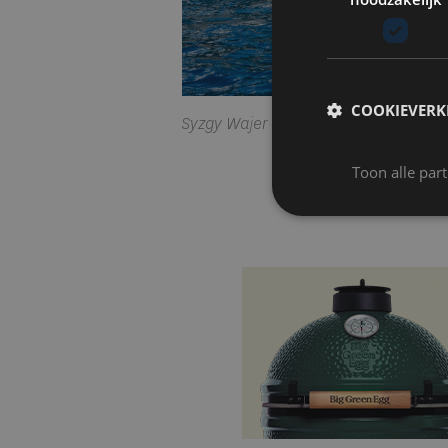
COOKIEVERK
Syzgy Wajer II
Toon alle par