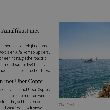
 Amalfikust met
t het familiebedrijf Positano
t 500’s en Alfa Romeo Spiders,
or een nostalgische roadtrip
et met door het F&B team van
manden en panoramische stops.
jn met Uber Copter
ek een vlucht met Uber Copter.
 binnen enkele minuten van
elijke dagtocht boven de
The Rocks
kkend vanaf een exclusieve