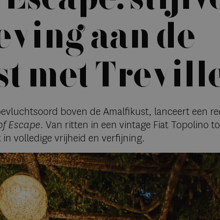
ving aan de
t met Trevill
 toevluchtsoord boven de Amalfikust, lanceert een 
of Escape
. Van ritten in een vintage Fiat Topolino 
 volledige vrijheid en verfijning.