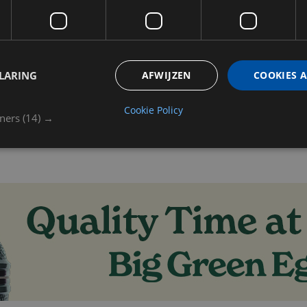
LARING
AFWIJZEN
COOKIES 
Cookie Policy
tners
(14) →