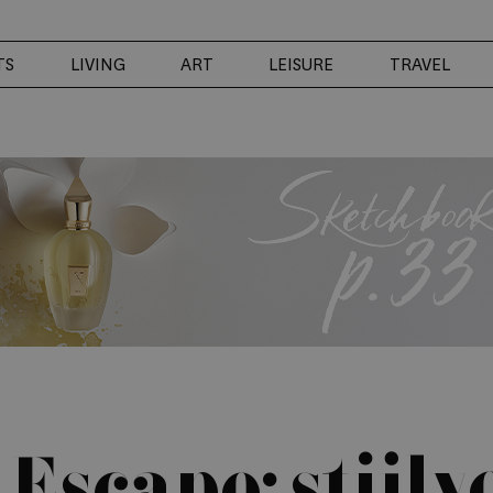
TS
LIVING
ART
LEISURE
TRAVEL
 Escape: stijlv