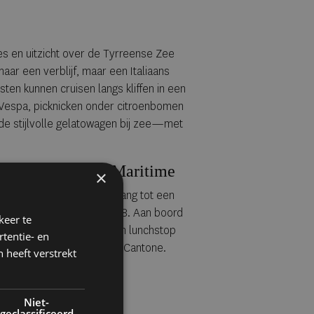
es en uitzicht over de Tyrreense Zee
maar een verblijf, maar een Italiaans
ten kunnen cruisen langs kliffen in een
f Vespa, picknicken onder citroenbomen
 de stijlvolle gelatowagen bij zee—met
en met Treville Maritime
×
edt
Treville Maritime
toegang tot een
Bluegame 62 en de Wajer 38. Aan boord
keer te
rkelen, rosé op dek of een lunchstop
tentie- en
nt
Lo Scoglio
in Marina del Cantone.
 heeft verstrekt
Niet-
geclassificeerd