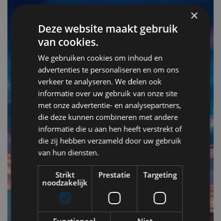
×
Deze website maakt gebruik
van cookies.
We gebruiken cookies om inhoud en
advertenties te personaliseren en om ons
verkeer te analyseren. We delen ook
informatie over uw gebruik van onze site
met onze advertentie- en analysepartners,
F
die deze kunnen combineren met andere
v
informatie die u aan hen heeft verstrekt of
n
die zij hebben verzameld door uw gebruik
van hun diensten.
Op
Strikt
Prestatie
Targeting
om
noodzakelijk
zo
he
va
Functioneel
Niet-