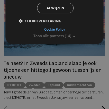
AFWIJZEN
Op
om
COOKIEVERKLARING
zo
he
Cookie Policy
va
Toon alle partners
(14) →
ze
to
ec
Te heet? In Zweeds Lapland slaap je ook
tijdens een hittegolf gewoon tussen ijs en
sneeuw
ICEHOTEL
Zweden
Lapland
middernachtzon
summer travel
Arctische reizen
Terwijl grote delen van Europa zuchten onder hoge temperaturen,
biedt ICEHOTEL in het Zweedse Jukkasjärvi een verrassend
alternatief. Dankzij
ICEHOTEL 365
blijft het iconische ijshotel het
hele jaar geopend, waardoor gasten zelfs midden in de zomer