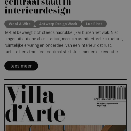
centraal staat in
interieurdesign
Wool & Wire
Antwerp Design Week
Luc Binst
tactile interiors
Textiel beweegt zich steeds nadrukkelijker buiten het vlak. Niet
langer uitsluitend als materiaal, maar als architecturale structuur,
ruimtelijke ervaring en onderdeel van een interieur dat rust,
tactiliteit en atmosfeer centraal stelt. Juist binnen die evolutie
positioneert
The Living Showroom
zich tijdens
Antwerp Design
Week 2026
als meer dan een tijdelijke designpresentatie.
lees meer