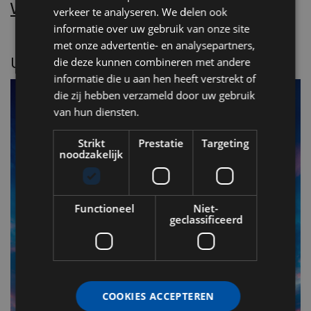
Word nu abonnee.
verkeer te analyseren. We delen ook
informatie over uw gebruik van onze site
met onze advertentie- en analysepartners,
UITGELICHT
die deze kunnen combineren met andere
informatie die u aan hen heeft verstrekt of
die zij hebben verzameld door uw gebruik
van hun diensten.
Strikt
Prestatie
Targeting
noodzakelijk
Functioneel
Niet-
geclassificeerd
F
v
n
COOKIES ACCEPTEREN