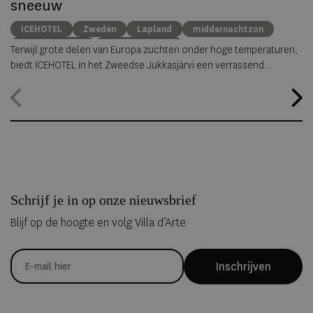
sneeuw
ICEHOTEL
Zweden
Lapland
middernachtzon
summer travel
Arctische reizen
Terwijl grote delen van Europa zuchten onder hoge temperaturen,
biedt ICEHOTEL in het Zweedse Jukkasjärvi een verrassend
alternatief. Dankzij
ICEHOTEL 365
blijft het iconische ijshotel het
hele jaar geopend, waardoor gasten zelfs midden in de zomer
kunnen overnachten in met de hand uit ijs vervaardigde Art Suites.
Schrijf je in op onze nieuwsbrief
Blijf op de hoogte en volg Villa d’Arte
Inschrijven