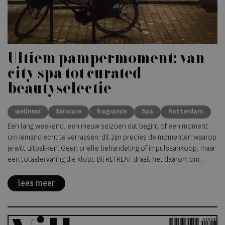
Ultiem pampermoment: van
city spa tot curated
beautyselectie
wellness
Skincare
fragrance
Spa
Rotterdam
Een lang weekend, een nieuw seizoen dat begint of een moment
om iemand echt te verrassen: dit zijn precies de momenten waarop
je wilt uitpakken. Geen snelle behandeling of impulsaankoop, maar
een totaalervaring die klopt. Bij RETREAT draait het daarom om
aandacht. Voor huid, zintuigen en hoe je je daarna voelt. Precies
wat je zoekt voor een pamperweekend met Pasen, een gerichte
lees meer
lenteprep of een met zorg gekozen (Moederdag)cadeau.