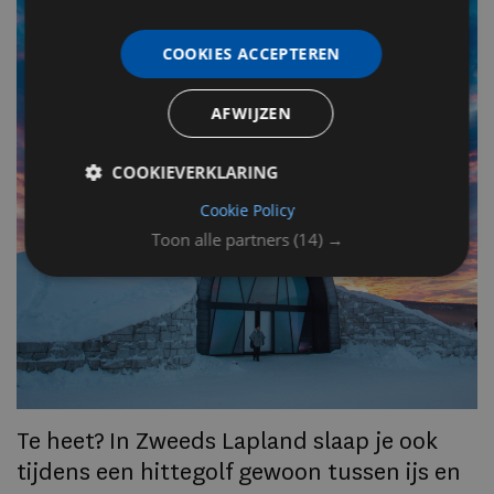
COOKIES ACCEPTEREN
F
v
AFWIJZEN
n
COOKIEVERKLARING
Op
Cookie Policy
om
Toon alle partners
(14) →
zo
he
va
ze
to
ec
Te heet? In Zweeds Lapland slaap je ook
tijdens een hittegolf gewoon tussen ijs en