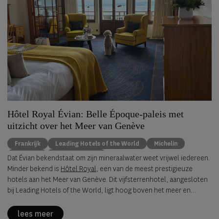
Hôtel Royal Évian: Belle Époque-paleis met
uitzicht over het Meer van Genève
Frankrijk
Leading Hotels of the World
Michelin
wellness
Évian-les-Bains
Dat Évian bekendstaat om zijn mineraalwater weet vrijwel iedereen.
Minder bekend is
Hôtel Royal
, een van de meest prestigieuze
hotels aan het Meer van Genève. Dit vijfsterrenhotel, aangesloten
bij Leading Hotels of the World, ligt hoog boven het meer en
behoort sinds 2016 tot de exclusieve groep Franse hotels met de
officiële onderscheiding 'Palace', de hoogste classificatie voor
lees meer