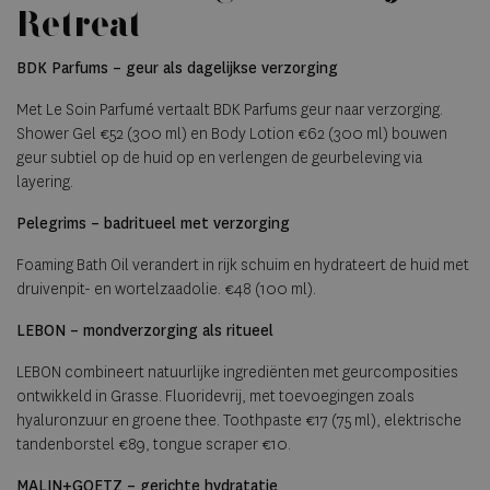
Retreat
BDK Parfums – geur als dagelijkse verzorging
Met Le Soin Parfumé vertaalt BDK Parfums geur naar verzorging.
Shower Gel €52 (300 ml) en Body Lotion €62 (300 ml) bouwen
geur subtiel op de huid op en verlengen de geurbeleving via
layering.
Pelegrims – badritueel met verzorging
Foaming Bath Oil verandert in rijk schuim en hydrateert de huid met
druivenpit- en wortelzaadolie. €48 (100 ml).
LEBON – mondverzorging als ritueel
LEBON combineert natuurlijke ingrediënten met geurcomposities
ontwikkeld in Grasse. Fluoridevrij, met toevoegingen zoals
hyaluronzuur en groene thee. Toothpaste €17 (75 ml), elektrische
tandenborstel €89, tongue scraper €10.
MALIN+GOETZ – gerichte hydratatie