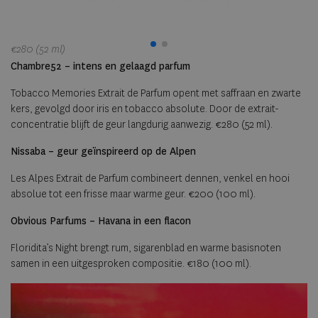
€280 (52 ml)
€2
Chambre52 – intens en gelaagd parfum
Tobacco Memories Extrait de Parfum opent met saffraan en zwarte
kers, gevolgd door iris en tobacco absolute. Door de extrait-
concentratie blijft de geur langdurig aanwezig. €280 (52 ml).
Nissaba – geur geïnspireerd op de Alpen
Les Alpes Extrait de Parfum combineert dennen, venkel en hooi
absolue tot een frisse maar warme geur. €200 (100 ml).
Obvious Parfums – Havana in een flacon
Floridita’s Night brengt rum, sigarenblad en warme basisnoten
samen in een uitgesproken compositie. €180 (100 ml).