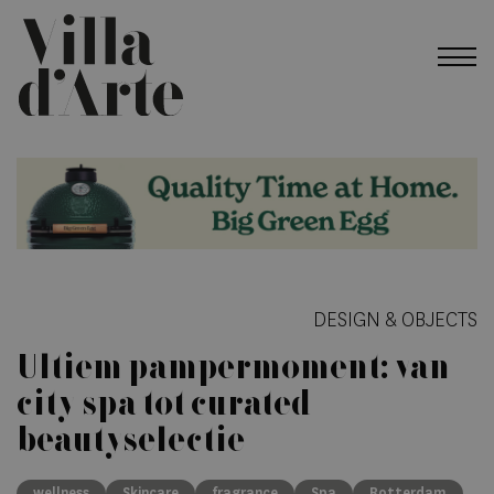
DESIGN & OBJECTS
Ultiem pampermoment: van
city spa tot curated
beautyselectie
wellness
Skincare
fragrance
Spa
Rotterdam