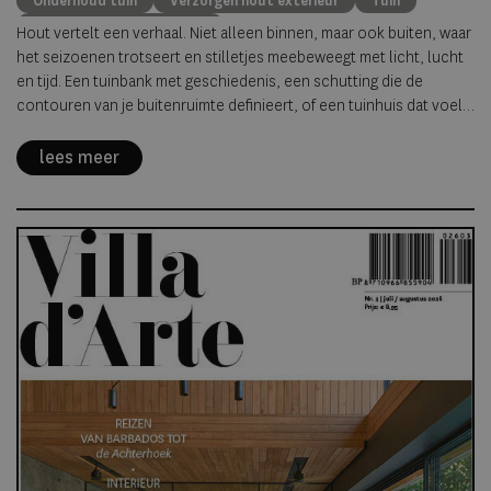
Onderhoud tuin
Verzorgen hout exterieur
Tuin
Onderhoud hout exterieur
Hout vertelt een verhaal. Niet alleen binnen, maar ook buiten, waar
het seizoenen trotseert en stilletjes meebeweegt met licht, lucht
en tijd. Een tuinbank met geschiedenis, een schutting die de
contouren van je buitenruimte definieert, of een tuinhuis dat voelt
als verlengstuk van je interieur. Buitenhout leeft. Daardoor verdient
het meer dan alleen functionele bescherming.
lees meer