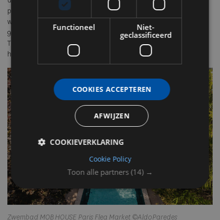
detail. Van lokale inkoop en 100% biologische keukens tot
plasticvrije operaties en minimale energieverspilling. Daarnaast
werkt MOB structureel samen met sociale initiatieven zoals Casa
Functioneel
Niet-
93, Maison du Tibet en de “Second Chance” koksopleiding van
geclassificeerd
Thierry Marx. Hier is hospitality ook een hefboom voor
herintegratie, educatie en werkgelegenheid.
COOKIES ACCEPTEREN
AFWIJZEN
COOKIEVERKLARING
Cookie Policy
Toon alle partners
(14) →
Zwembad MOB HOUSE Paris Flea Market ©AldoParedes