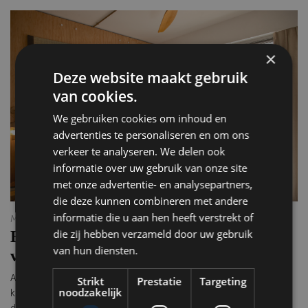
×
Deze website maakt gebruik
van cookies.
We gebruiken cookies om inhoud en
advertenties te personaliseren en om ons
verkeer te analyseren. We delen ook
informatie over uw gebruik van onze site
met onze advertentie- en analysepartners,
die deze kunnen combineren met andere
informatie die u aan hen heeft verstrekt of
MOB Hotel Cannes Carnot
die zij hebben verzameld door uw gebruik
B Corp-gecertificeerd & sociaal
van hun diensten.
verankerd
Alle MOB-hotels zijn B Corp-gecertificeerd – een zeldzaam
Strikt
Prestatie
Targeting
noodzakelijk
keurmerk in de sector – en laten duurzaamheid doordringen in elk