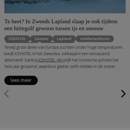
Te heet? In Zweeds Lapland slaap je ook tijdens
een hittegolf gewoon tussen ijs en sneeuw
ICEHOTEL
Zweden
Lapland
middernachtzon
summer travel
Arctische reizen
Terwijl grote delen van Europa zuchten onder hoge temperaturen,
biedt ICEHOTEL in het Zweedse Jukkasjärvi een verrassend
alternatief. Dankzij
ICEHOTEL 365
blijft het iconische ijshotel het
hele jaar geopend, waardoor gasten zelfs midden in de zomer
kunnen overnachten in met de hand uit ijs vervaardigde Art Suites.
lees meer