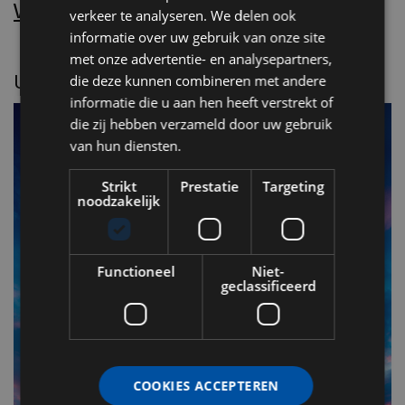
Word nu abonnee.
verkeer te analyseren. We delen ook
informatie over uw gebruik van onze site
met onze advertentie- en analysepartners,
UITGELICHT
die deze kunnen combineren met andere
informatie die u aan hen heeft verstrekt of
die zij hebben verzameld door uw gebruik
van hun diensten.
Strikt
Prestatie
Targeting
noodzakelijk
Functioneel
Niet-
geclassificeerd
F
v
n
COOKIES ACCEPTEREN