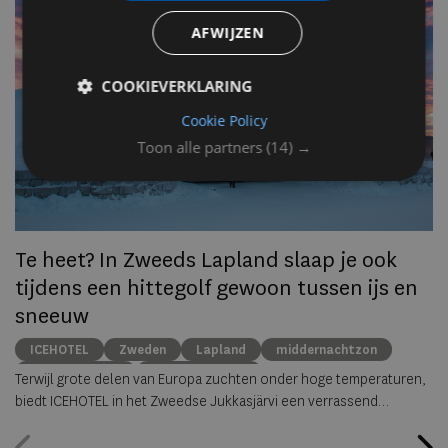
AFWIJZEN
Op
om
COOKIEVERKLARING
zo
he
Cookie Policy
va
Toon alle partners
(14) →
ze
to
ec
Te heet? In Zweeds Lapland slaap je ook
tijdens een hittegolf gewoon tussen ijs en
sneeuw
ICEHOTEL
Zweden
Lapland
middernachtzon
summer travel
Arctische reizen
Terwijl grote delen van Europa zuchten onder hoge temperaturen,
biedt ICEHOTEL in het Zweedse Jukkasjärvi een verrassend
alternatief. Dankzij
ICEHOTEL 365
blijft het iconische ijshotel het
hele jaar geopend, waardoor gasten zelfs midden in de zomer