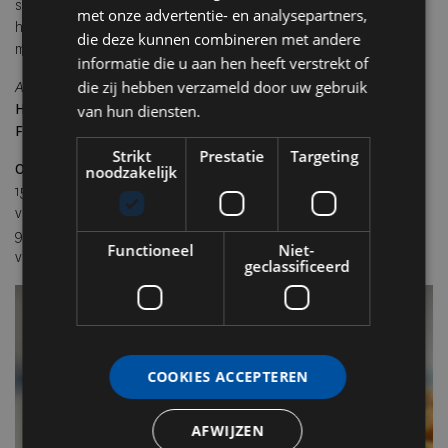
serveert onder meer een delicate Rhubarb Vacherin of een
met onze advertentie- en analysepartners,
hazelnootmeringue met citroensorbet – perfect voor een zomers
die deze kunnen combineren met andere
moment van verwennerij op het terras.
informatie die u aan hen heeft verstrekt of
die zij hebben verzameld door uw gebruik
Arnaud Donckele & Maxime Frédéric at Louis Vuitton
Hotel White 1921, Place des Lices – 83990 Saint-Tropez –
van hun diensten.
Frankrijk
Strikt
Prestatie
Targeting
Openingstijden:
noodzakelijk
15 mei – 8 juni: 12:30 – 22:30 (lunch, tea time & diner – reserveren
via
www.louisvuitton.com
)
9 juni – 30 september: 15:00 – 22:30 (tea time & diner – reserveren
Functioneel
Niet-
verplicht)
geclassificeerd
COOKIES ACCEPTEREN
AFWIJZEN