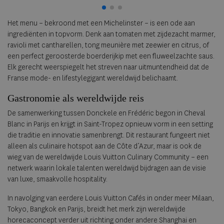
Het menu – bekroond met een Michelinster – is een ode aan
ingrediënten in topvorm. Denk aan tomaten met zijdezacht marmer,
ravioli met cantharellen, tong meunière met zeewier en citrus, of
een perfect geroosterde boerderijkip met een fluweelzachte saus.
Elk gerecht weerspiegelt het streven naar uitmuntendheid dat de
Franse mode- en lifestylegigant wereldwijd belichaamt.
Gastronomie als wereldwijde reis
De samenwerking tussen Donckele en Frédéric begon in Cheval
Blanc in Parijs en krijgt in Saint-Tropez opnieuw vorm in een setting
die traditie en innovatie samenbrengt. Dit restaurant fungeert niet
alleen als culinaire hotspot aan de Côte d’Azur, maar is ook de
wieg van de wereldwijde Louis Vuitton Culinary Community – een
netwerk waarin lokale talenten wereldwijd bijdragen aan de visie
van luxe, smaakvolle hospitality.
In navolging van eerdere Louis Vuitton Cafés in onder meer Milaan,
Tokyo, Bangkok en Parijs, breidt het merk zijn wereldwijde
horecaconcept verder uit richting onder andere Shanghai en