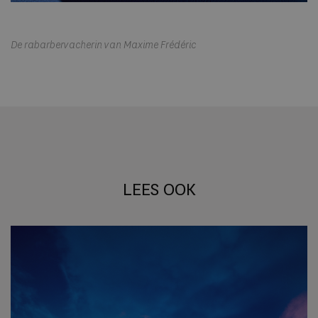
De rabarbervacherin van Maxime Frédéric
LEES OOK