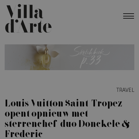
TRAVEL
Louis Vuitton Saint-Tropez
opent opnieuw met
sterrenchef-duo Donckele &
Frédéric