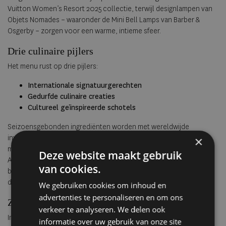
Vuitton Women’s Resort 2025 collectie, terwijl designlampen van
Objets Nomades – waaronder de Mini Bell Lamps van Barber &
Osgerby – zorgen voor een warme, intieme sfeer.
Drie culinaire pijlers
Het menu rust op drie pijlers:
Internationale signatuurgerechten
Gedurfde culinaire creaties
Cultureel geïnspireerde schotels
Seizoensgebonden ingrediënten worden met wereldwijde
invloeden gecombineerd. Zo krijgt Wagyu beef een Franse twist
×
met pot-au-feu-aroma’s, en wordt tonijn gepresenteerd met
Deze website maakt gebruik
Aziatische finesse. Mediterraanse kruiden, lokaal geteelde
van cookies.
bloemen en zelfs blauwstaartkreeft met shiso-saus onderstrepen
de focus op zowel terroir als reislust.
We gebruiken cookies om inhoud en
advertenties te personaliseren en om ons
Zoet onder de zon
verkeer te analyseren. We delen ook
In de middag is het tijd voor frisse patisserie. Maxime Frédéric
informatie over uw gebruik van onze site