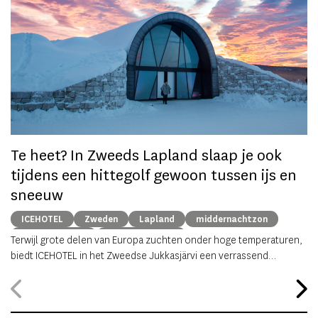
Op
om
zo
he
va
ze
to
ec
Te heet? In Zweeds Lapland slaap je ook
tijdens een hittegolf gewoon tussen ijs en
sneeuw
ICEHOTEL
Zweden
Lapland
middernachtzon
summer travel
Arctische reizen
Terwijl grote delen van Europa zuchten onder hoge temperaturen,
biedt ICEHOTEL in het Zweedse Jukkasjärvi een verrassend
alternatief. Dankzij
ICEHOTEL 365
blijft het iconische ijshotel het
hele jaar geopend, waardoor gasten zelfs midden in de zomer
kunnen overnachten in met de hand uit ijs vervaardigde Art Suites.