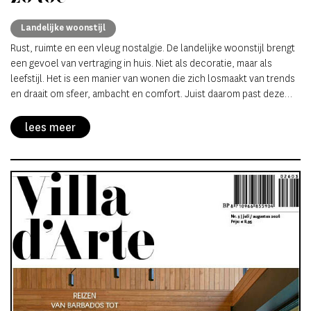
Landelijke woonstijl
Rust, ruimte en een vleug nostalgie. De landelijke woonstijl brengt
een gevoel van vertraging in huis. Niet als decoratie, maar als
leefstijl. Het is een manier van wonen die zich losmaakt van trends
en draait om sfeer, ambacht en comfort. Juist daarom past deze
stijl in verrassend veel woningen, van stadsappartement tot
boerderij. Maar hoe vertaal je dat landelijke gevoel naar je
lees meer
interieur? Hieronder vind je een complete gids.