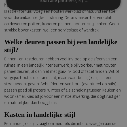
Toon alle partners
(14) →
houten fronten, matte verf, open planken en eventueel een
klassiek fornuis. Voeg een houten werkblad of natuursteen toe
voor die ambachtelijke uitstraling. Details maken het verschil:
aardewerken potten, koperen pannen, houten snijplanken. Geen
strakke bovenkasten, wel een servieskast of wandrek.
Welke deuren passen bij een landelijke
stijl?
Binnen- en kastdeuren hebben veel invloed op de sfeer van een
ruimte. In een landelijk interieur werk je bij voorkeur met houten
paneeldeuren, al dan niet met glas-in-lood of facetranden. Wit of
vergrijsd hout is de standaard, maar zwart beslag kan juist een
stoer accent geven. Schuifdeuren van hout (eventueel op rails)
passen goed bij grotere ruimtes of als scheiding tussen keuken en
woonkamer. Kies altijd voor een matte afwerking: die oogt rustiger
en natuurlijker dan hoogglans.
Kasten in landelijke stijl
Een landelijke stijl vraagt om meubels die iets toevoegen aan de