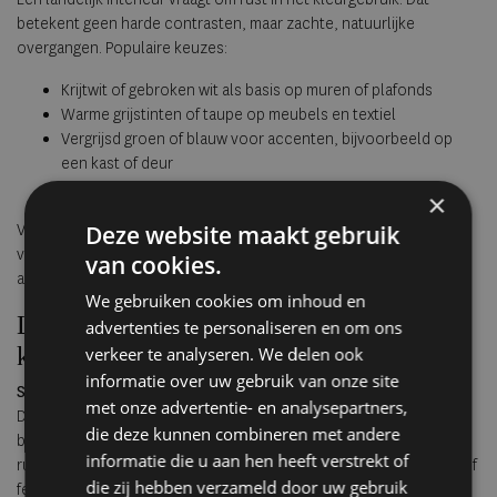
betekent geen harde contrasten, maar zachte, natuurlijke
overgangen. Populaire keuzes:
Krijtwit of gebroken wit als basis op muren of plafonds
Warme grijstinten of taupe op meubels en textiel
Vergrijsd groen of blauw voor accenten, bijvoorbeeld op
een kast of deur
Zand- en leemtinten in accessoires of wandafwerking
×
Deze website maakt gebruik
Verf met een matte of kalkachtige afwerking versterkt het karakter
van de ruimte. Vermijd hoogglans of gladde lakken. Die doen
van cookies.
afbreuk aan de ingetogen sfeer.
We gebruiken cookies om inhoud en
Landelijke woonstijl in verschillende
advertenties te personaliseren en om ons
kamers
verkeer te analyseren. We delen ook
informatie over uw gebruik van onze site
Slaapkamer
met onze advertentie- en analysepartners,
De slaapkamer in landelijke stijl is sober, maar niet kil. Een houten
die deze kunnen combineren met andere
bedframe, linnen beddengoed en een zachte plaid zorgen voor
informatie die u aan hen heeft verstrekt of
rust. Kies voor natuurlijke materialen, geen synthetische stoffen of
die zij hebben verzameld door uw gebruik
felle kleuren. Verlichting mag gedimd zijn; een hanglamp van