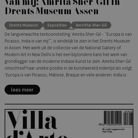
van mij: Amrita Sher-Gil in
Drents Museum Assen
Drents Museum
Exposities
Amritha Sher-Gil
moderne kunst
Indiase kunst
De langverwachte tentoonstelling ‘Amrita Sher-Gil - “Europa is van
Picasso, India is van mij”’, is eindelijk te zien in het Drents Museum
in Assen. Met werk uit de collectie van de National Gallery of
Modern Art in New Delhi is het een bijzondere kans het werk van de
grondlegger van de moderne Indiase kunst te zien. Amrita Sher-Gil
omschreef haar unieke positie in de kunstwereld indertijd als volgt:
‘Europa is van Picasso, Matisse, Braque en vele anderen. India is
alleen van mij.’
lees meer