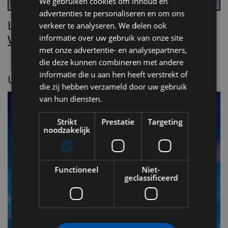
We gebruiken cookies om inhoud en
advertenties te personaliseren en om ons
Lees Villa d’Arte!
verkeer te analyseren. We delen ook
Word nu abonnee.
informatie over uw gebruik van onze site
met onze advertentie- en analysepartners,
die deze kunnen combineren met andere
informatie die u aan hen heeft verstrekt of
UITGELICHT
die zij hebben verzameld door uw gebruik
van hun diensten.
Strikt
Prestatie
Targeting
noodzakelijk
Functioneel
Niet-
geclassificeerd
F