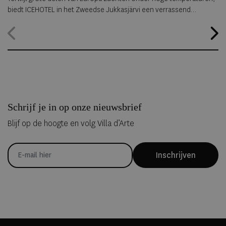
biedt ICEHOTEL in het Zweedse Jukkasjärvi een verrassend
alternatief. Dankzij
ICEHOTEL 365
blijft het iconische ijshotel het
hele jaar geopend, waardoor gasten zelfs midden in de zomer
kunnen overnachten in met de hand uit ijs vervaardigde Art Suites.
Schrijf je in op onze nieuwsbrief
Blijf op de hoogte en volg Villa d’Arte
Inschrijven