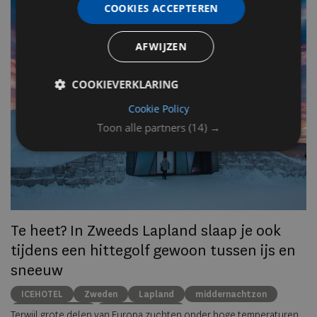
COOKIES ACCEPTEREN
v
n
AFWIJZEN
Op
COOKIEVERKLARING
om
Cookie Policy
zo
he
Toon alle partners
(14) →
va
ze
to
ec
Te heet? In Zweeds Lapland slaap je ook
tijdens een hittegolf gewoon tussen ijs en
sneeuw
ICEHOTEL
Zweden
Lapland
middernachtzon
summer travel
Arctische reizen
Terwijl grote delen van Europa zuchten onder hoge temperaturen,