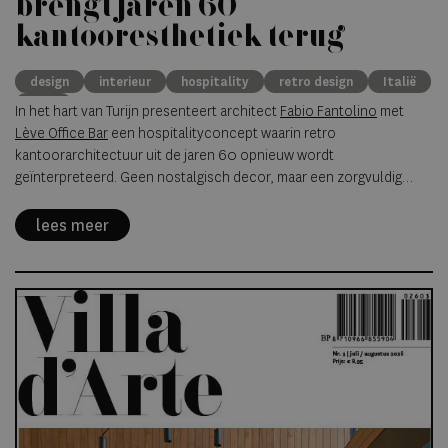
brengt jaren 60
kantooresthetiek terug
design
interieur
hospitality
retro design
Italië
bars
In het hart van Turijn presenteert architect
Fabio Fantolino
met
Lève Office Bar
een hospitalityconcept waarin retro
kantoorarchitectuur uit de jaren 60 opnieuw wordt
geïnterpreteerd. Geen nostalgisch decor, maar een zorgvuldig
opgebouwde omgeving waarin materiaal, kleur en ruimtelijke
ritmiek samenkomen in een eigentijdse barervaring.
lees meer