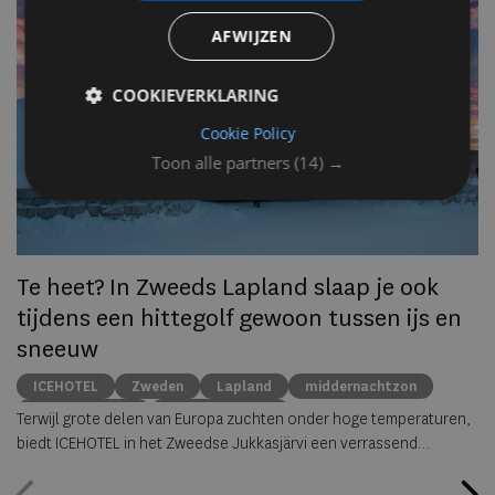
AFWIJZEN
Op
om
COOKIEVERKLARING
zo
he
Cookie Policy
va
Toon alle partners
(14) →
ze
to
ec
Te heet? In Zweeds Lapland slaap je ook
tijdens een hittegolf gewoon tussen ijs en
sneeuw
ICEHOTEL
Zweden
Lapland
middernachtzon
summer travel
Arctische reizen
Terwijl grote delen van Europa zuchten onder hoge temperaturen,
biedt ICEHOTEL in het Zweedse Jukkasjärvi een verrassend
alternatief. Dankzij
ICEHOTEL 365
blijft het iconische ijshotel het
hele jaar geopend, waardoor gasten zelfs midden in de zomer