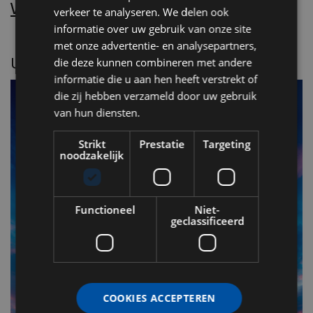
Word nu abonnee.
verkeer te analyseren. We delen ook
informatie over uw gebruik van onze site
met onze advertentie- en analysepartners,
UITGELICHT
die deze kunnen combineren met andere
informatie die u aan hen heeft verstrekt of
die zij hebben verzameld door uw gebruik
van hun diensten.
Strikt
Prestatie
Targeting
noodzakelijk
Functioneel
Niet-
geclassificeerd
F
v
n
COOKIES ACCEPTEREN