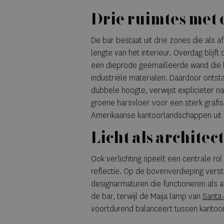
Drie ruimtes met 
De bar bestaat uit drie zones die als a
lengte van het interieur. Overdag blijft
een dieprode geëmailleerde wand die he
industriële materialen. Daardoor ontst
dubbele hoogte, verwijst explicieter 
groene harsvloer voor een sterk grafi
Amerikaanse kantoorlandschappen uit 
Licht als archite
Ook verlichting speelt een centrale rol
reflectie. Op de bovenverdieping verst
designarmaturen die functioneren als a
de bar, terwijl de Maija lamp van
Santa
voortdurend balanceert tussen kantoor