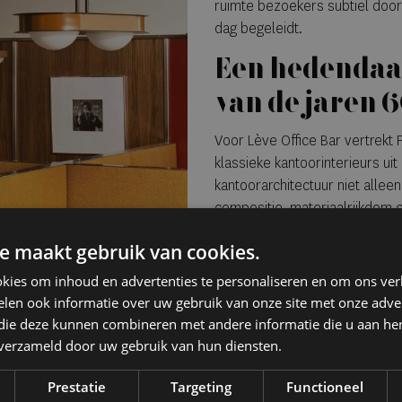
ruimte bezoekers subtiel doo
dag begeleidt.
Een hedendaag
van de jaren 
Voor Lève Office Bar vertrekt 
klassieke kantoorinterieurs uit
kantoorarchitectuur niet allee
compositie, materiaalrijkdom en
naar een hedendaagse hospita
e maakt gebruik van cookies.
spiegelende oppervlakken een 
materialen worden bewust ve
kies om inhoud en advertenties te personaliseren en om ons ver
hout, leer en diepe kleurtonen
len ook informatie over uw gebruik van onze site met onze adver
interieur en zorgen voor een b
 die deze kunnen combineren met andere informatie die u aan hen
nostalgie en modernisme. Het 
n verzameld door uw gebruik van hun diensten.
voor precisie.
Prestatie
Targeting
Functioneel