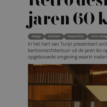
Retro des
jaren 60 
design
interieur
hospitality
retro desi
In het hart van Turijn presenteert arc
kantoorarchitectuur uit de jaren 60 
opgebouwde omgeving waarin materiaal