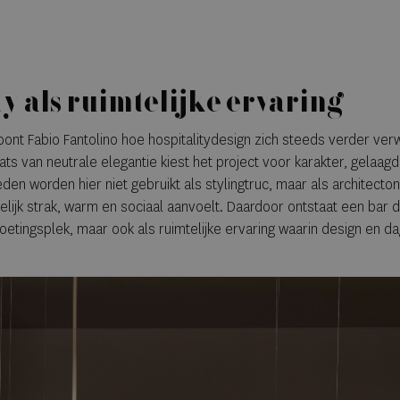
ty als ruimtelijke ervaring
oont Fabio Fantolino hoe hospitalitydesign zich steeds verder ver
ats van neutrale elegantie kiest het project voor karakter, gelaag
eden worden hier niet gebruikt als stylingtruc, maar als architecto
lijk strak, warm en sociaal aanvoelt. Daardoor ontstaat een bar di
oetingsplek, maar ook als ruimtelijke ervaring waarin design en da