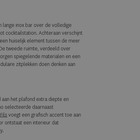
n lange inox bar over de volledige
tot cocktailstation. Achteraan verschijnt
 een huiselijk element tussen de meer
. De tweede ruimte, verdeeld over
zorgen spiegelende materialen en een
odulaire zitplekken doen denken aan
d aan het plafond extra diepte en
ino selecteerde daarnaast
Fils
voegt een grafisch accent toe aan
r ontstaat een interieur dat
y.