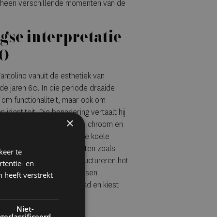
rheen verschillende momenten van de
se interpretatie
60
Fantolino vanuit de esthetiek van
 de jaren 60. In die periode draaide
n om functionaliteit, maar ook om
 identiteit. Die benadering vertaalt hij
×
lityomgeving waarin staal, chroom en
belangrijke rol spelen. Die koele
rzacht met warme elementen zoals
keer te
. Vooral rood en groen structureren het
tentie- en
ijna filmische spanning tussen
 heeft verstrekt
ontwerp vermijdt overdaad en kiest
Niet-
geclassificeerd