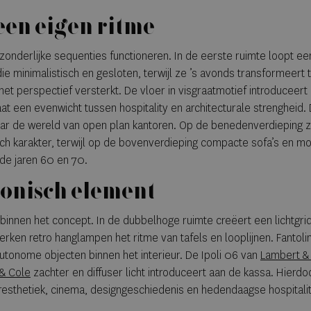
een eigen ritme
fzonderlijke sequenties functioneren. In de eerste ruimte loopt ee
 die minimalistisch en gesloten, terwijl ze ’s avonds transformeert 
t perspectief versterkt. De vloer in visgraatmotief introduceert
aat een evenwicht tussen hospitality en architecturale strengheid
naar de wereld van open plan kantoren. Op de benedenverdieping 
sch karakter, terwijl op de bovenverdieping compacte sofa’s en m
de jaren 60 en 70.
ctonisch element
 binnen het concept. In de dubbelhoge ruimte creëert een lichtgri
erken retro hanglampen het ritme van tafels en looplijnen. Fantol
utonome objecten binnen het interieur. De Ipoli 06 van
Lambert & 
 & Cole
zachter en diffuser licht introduceert aan de kassa. Hierdoo
esthetiek, cinema, designgeschiedenis en hedendaagse hospitalit