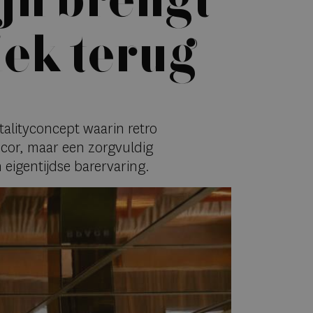
jn brengt
iek terug
alityconcept waarin retro
ecor, maar een zorgvuldig
eigentijdse barervaring.