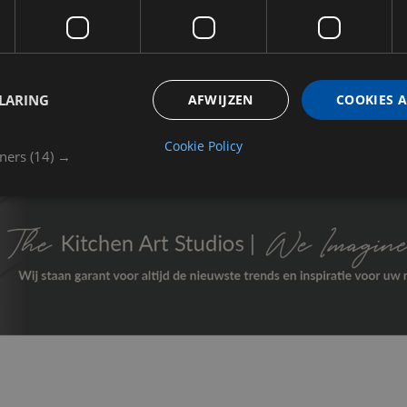
Luca_Argenton
Fabio Fantolino - Leve Office Ba
LARING
AFWIJZEN
COOKIES 
Cookie Policy
tners
(14) →