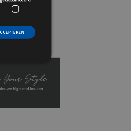
r © Luca_Argenton
ACCEPTEREN