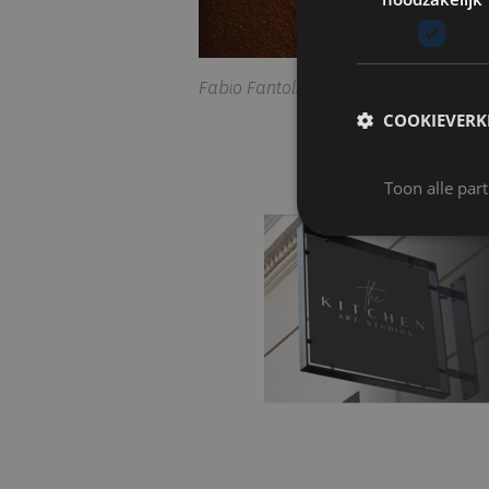
Fabio Fantolino - Leve Office Bar © 
COOKIEVERK
Toon alle par