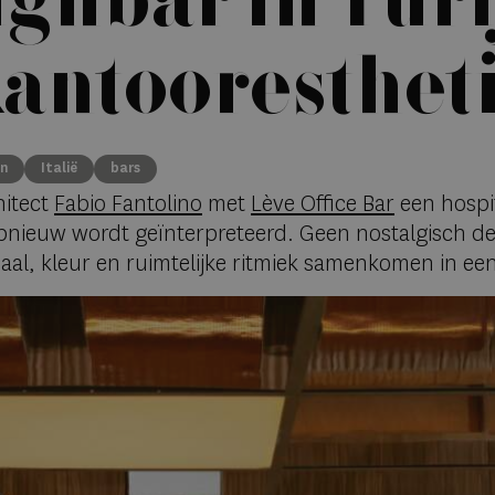
ignbar in Turi
kantooresthet
gn
Italië
bars
hitect
Fabio Fantolino
met
Lève Office Bar
een hospit
opnieuw wordt geïnterpreteerd. Geen nostalgisch d
, kleur en ruimtelijke ritmiek samenkomen in een 