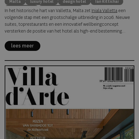
Malta
luxury hotel
design hotel
Ian Kittichai
Simon Rogan
luxury destination
In het historische hart van Valletta, Malta zet
Iniala Valletta
een
volgende stap met een grootschalige uitbreiding in 2026. Nieuwe
suites, toprestaurants en een innovatief wellbeingconcept
versterken de positie van het hotel als high-end bestemming
binnen een UNESCO-stad.
lees meer