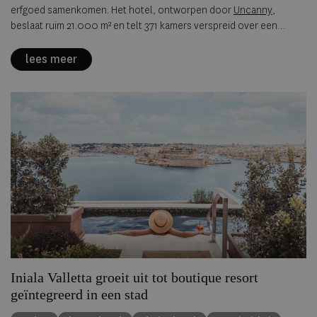
erfgoed samenkomen. Het hotel, ontworpen door
Uncanny
,
beslaat ruim 21.000 m² en telt 371 kamers verspreid over een
historische site waar verleden en hedendaagse esthetiek
zorgvuldig in balans worden gebracht. Geen museale
lees meer
reconstructie, maar een levendige interpretatie van de stad vormt
het uitgangspunt. Via materialen, kunst, maatwerkmeubilair en
ambacht ontstaat een omgeving die eerder aanvoelt als een
cultureel toevluchtsoord dan als een klassiek hotel.
Iniala Valletta groeit uit tot boutique resort
geïntegreerd in een stad