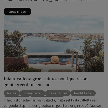
beslaat ruim 21.000 m² en telt 371 kamers verspreid over een
historische site waar verleden en hedendaagse esthetiek
zorgvuldig in balans worden gebracht. Geen museale
lees meer
reconstructie, maar een levendige interpretatie van de stad vormt
het uitgangspunt. Via materialen, kunst, maatwerkmeubilair en
ambacht ontstaat een omgeving die eerder aanvoelt als een
cultureel toevluchtsoord dan als een klassiek hotel.
Iniala Valletta groeit uit tot boutique resort
geïntegreerd in een stad
Malta
luxury hotel
design hotel
Ian Kittichai
Simon Rogan
luxury destination
In het historische hart van Valletta, Malta zet
Iniala Valletta
een
volgende stap met een grootschalige uitbreiding in 2026. Nieuwe