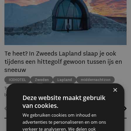
zo
he
va
ze
to
ec
Te heet? In Zweeds Lapland slaap je ook
tijdens een hittegolf gewoon tussen ijs en
sneeuw
ICEHOTEL
Zweden
Lapland
middernachtzon
summer travel
Arctische reizen
×
Terwijl grote delen van Europa zuchten onder hoge temperaturen,
biedt ICEHOTEL in het Zweedse Jukkasjärvi een verrassend
Deze website maakt gebruik
alternatief. Dankzij
ICEHOTEL 365
blijft het iconische ijshotel het
van cookies.
hele jaar geopend, waardoor gasten zelfs midden in de zomer
kunnen overnachten in met de hand uit ijs vervaardigde Art Suites.
We gebruiken cookies om inhoud en
advertenties te personaliseren en om ons
verkeer te analyseren. We delen ook