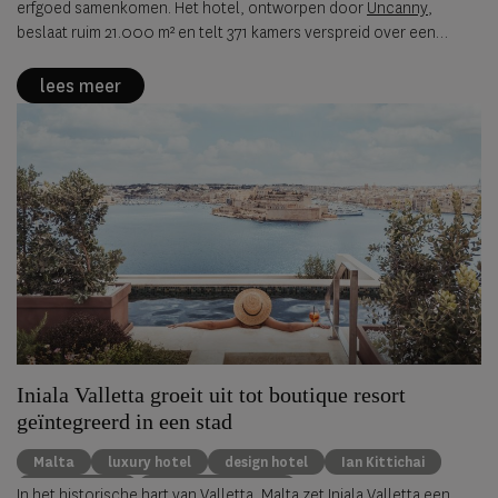
erfgoed samenkomen. Het hotel, ontworpen door
Uncanny
,
beslaat ruim 21.000 m² en telt 371 kamers verspreid over een
historische site waar verleden en hedendaagse esthetiek
zorgvuldig in balans worden gebracht. Geen museale
lees meer
reconstructie, maar een levendige interpretatie van de stad vormt
het uitgangspunt. Via materialen, kunst, maatwerkmeubilair en
ambacht ontstaat een omgeving die eerder aanvoelt als een
cultureel toevluchtsoord dan als een klassiek hotel.
Iniala Valletta groeit uit tot boutique resort
geïntegreerd in een stad
Malta
luxury hotel
design hotel
Ian Kittichai
Simon Rogan
luxury destination
In het historische hart van Valletta, Malta zet
Iniala Valletta
een